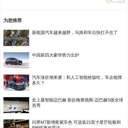
为您推荐
新能源汽车越来越胖，马路和车位快扛不住了
中国新四大豪华势力出炉
汽车涨价潮来袭：和人工智能抢饭吃，车企能撑
多久？
史上最智能迈巴赫 新款梅赛德斯-迈巴赫S级全球
首秀
问界M7新增夜紫车色 可选装21英寸星芒轮毂和
896线激光雷达