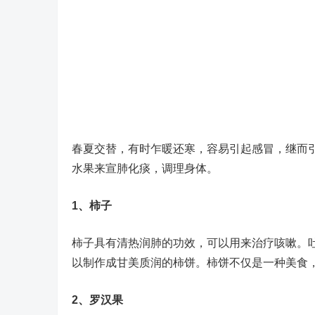
春夏交替，有时乍暖还寒，容易引起感冒，继而
水果来宣肺化痰，调理身体。
1、柿子
柿子具有清热润肺的功效，可以用来治疗咳嗽。
以制作成甘美质润的柿饼。柿饼不仅是一种美食，
2、罗汉果