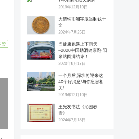
7种水果化痰又润肺
2019年12月10日
大清铜币湘字版当制钱十
文
2024年7月25日
6
赞
当健康跑遇上下雨天
~2020中国劲酒健康跑·阳
泉站圆满结束！
2020年8月17日
一个月后,深圳将迎来这
40个好消息!与你息息相
关!
2019年12月10日
王光友书法《沁园春·
雪》
2024年7月18日
，