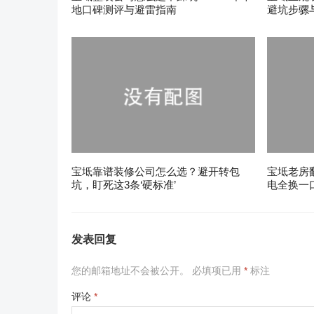
地口碑测评与避雷指南
避坑步骡
宝坻靠谱装修公司怎么选？避开转包
宝坻老房
坑，盯死这3条‘硬标准’
电全换一
发表回复
您的邮箱地址不会被公开。
必填项已用
*
标注
评论
*