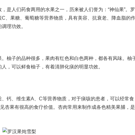
，是人们药食两用的水果之一，历来被人们誉为：“神仙果”。
素C、果糖、葡萄糖等营养物质，具有美容、抗衰老、降血脂的
的调理功效。
果。柚子的品种很多，果肉有红色和白色两种，都各有风味。柚
的人，可以鲜食柚子，有着清肺化痰的明显功效。
质、钙、维生素A、C等营养物质，对于痰咳的患者，可以经常食
可见杏果有很高的食疗价值。杏肉常用来制作成各色精美果脯，