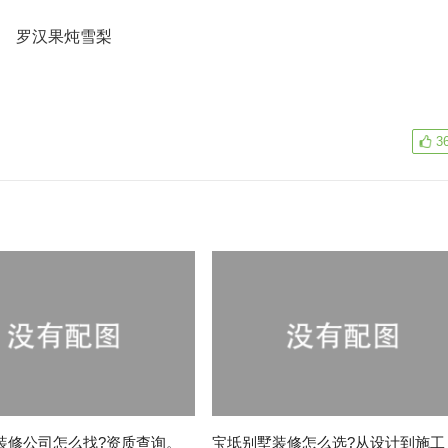
罗汉果炖雪梨
3
装修公司怎么找?资质查询。
宝坻别墅装修怎么选?从设计到施工