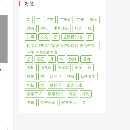
标签
对
广
广东
广东省
广州
德国
感冒
手机
手脚冰凉
打造
抗
排毒
文化
新
旅游目的地
日
时隔近4年第17家券商资管获批 安信资管
还要申请公募牌照
是
景区
月
有
泡脚
活动
深圳
湿气重
熊梓淇
熬夜
疫
费、
疫情
的
目的地
祛湿
秋季养生
科技
第
糖尿病
肝火旺盛
股票开户
股票配资
肺炎
评论
资讯
配资公司
配资平台
首