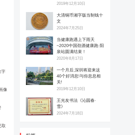
2019年12月10日
大清铜币湘字版当制钱十
文
2024年7月25日
当健康跑遇上下雨天
~2020中国劲酒健康跑·阳
泉站圆满结束！
2020年8月17日
一个月后,深圳将迎来这
数字
40个好消息!与你息息相
关!
2019年12月10日
画像
王光友书法《沁园春·
雪》
管
2024年7月18日
已取