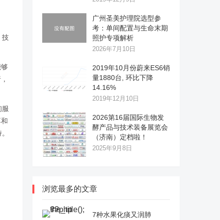
广州圣美护理院选型参
考：单间配置与生命末期
、技
照护专项解析
2026年7月10日
能够
2019年10月份蔚来ES6销
量1880台, 环比下降
析，
14.16%
2019年12月10日
询服
2026第16届国际生物发
享和
酵产品与技术装备展览会
持。
（济南）定档啦！
2025年9月8日
浏览最多的文章
7种水果化痰又润肺