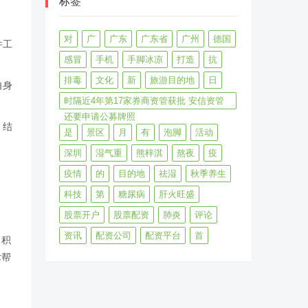
标签
对
广
广东
广东省
广州
德国
件工
感冒
手机
手脚冰凉
打造
抗
排毒
文化
新
旅游目的地
日
自身
时隔近4年第17家券商资管获批 安信资管
还要申请公募牌照
，结
是
景区
月
有
泡脚
活动
深圳
湿气重
熊梓淇
熬夜
疫
疫情
的
目的地
祛湿
秋季养生
科技
第
糖尿病
肝火旺盛
股票开户
股票配资
肺炎
评论
资讯
配资公司
配资平台
首
司积
术帮