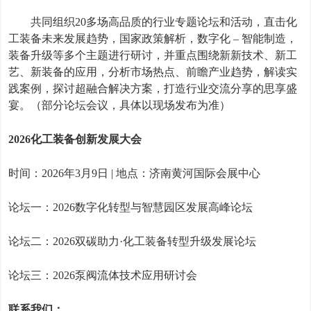
共同组织
20
多场高品质的行业专题论坛和活动，直击化
工
装备
未来发展趋势，国家政策解析，数字化
–
智能制造
，
装备升级等多个主题进行研讨，并重点围绕新新技术、新工
艺、新
装备
的应用，分析市场热点、前瞻产业趋势，解读实
践案例，探讨超融合解决方案，打造行业交流分享的思享盛
宴。
（部分论坛会议，具体以现场发布为准）
202
6
化工
装备
创新发展大会
时间：
202
6
年
3
月
9
日
|
地点：
济南黄河国际会展中心
论坛一：
202
6
数字化转型与智慧园区发展高峰论坛
论坛二：
2026
双碳助力
·
化工装备转型升级发展论坛
论坛三：
2026
泵阀流体技术应用研讨会
联系我们：