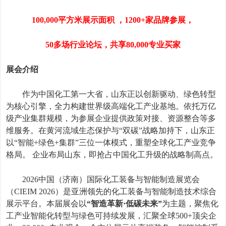
100,000
平方米展示面积
，
1200+
家品牌参展
，
50
多场行业论坛
，
共享
80,000
专业买家
展会介绍
作为中国化工第一大省，山东正以创新驱动、绿色转型
为核心引擎，全力构建世界级高端化工产业基地。依托万亿
级产业集群规模
，
为参展企业提供政策对接、资源整合等多
维服务。在黄河流域生态保护与
“双碳”战略加持下，山东正
以“智能
+
绿色
+
集群”三位一体模式，重塑全球化工产业竞争
格局。 企业布局山东，即抢占中国化工升级的战略制高点。
2026
中国（济南）国际化工装备与智能制造展览会
（
CIEIM 2026
）是亚洲领先的化工装备与智能制造技术综合
展示平台。本届展会以
“智造革新·低碳未来”
为主题，聚焦化
工产业智能化转型与绿色可持续发展，汇聚全球
500+
顶尖企