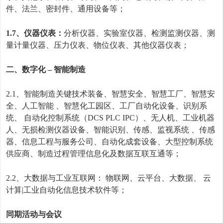
件
、
法兰
、
密封件
、
通用设备等
；
1.7
、
仪器仪表：
分析仪器
、
实验室仪器
、
检测监测仪器
、
测
量计量仪器
、
压力仪表
、
物位仪表
、
其他仪器仪表
；
二、数字化
–
智能制造
2.1
、
智能制造关键技术装备
、
智慧安全
、
智慧工厂
、
智慧安
全
、
人工智能
、
智慧化工园区
、
工厂自动化设备
、
识别系
统
、
自动化控制系统（
DCS PLC IPC
）
、
无人机、工业机器
人
、
无损检测仪器设备
、
智能识别、传感、监视系统
、
传感
器
、
信息工程与服务公司
、
自动化成套设备
、
大型控制系统
供应商
、制造过程管理信息化及数据互联互通
等
；
2.2
、
大数据与工业互联网：
物联网
、
云平台
、
大数据
、
云
计算
|
工业自动化信息技术软件
等；
同期活动与会议