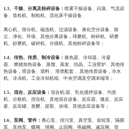
1.3
、
干燥、分离及粉碎设备：
喷雾干燥设备
、
闪蒸、气流设
备
、
造粒机
、
制粒机
、
流化床干燥设备
、
离心机
、
筛分机
、
磁选机
、
过滤设备
、
液化空分设备
、
除
尘
、
净化
、
环保
、
其他分离设备
，
球磨机
、
粉碎机
、
研磨
机
、
砂磨机
、
破碎机
、
分级机
、
其他粉碎设备等
；
1.4
、
传热、传质、制冷设备：
换热器
、
冷却器
、
冷凝
器
、
燃烧加热设备
、
蒸馏
、
蒸发
、
结晶
、
工业窑炉
、
其他传
热设备
，
塔设备
、
填料
、
塔类配套
、
其他传质设备
，
冷水
机
、
冷冻机
、
工业冷却机组
、
中央空调及空调末端等
；
1.5
、混合、反应设备：
混合机
/
器、乳化搅拌设备、均质
机、分散机、捏合机、其他混合设备、反应器、微反、反应
釜、反应罐、发酵、提取、浓缩、其他反应设备等；
1.6
、
泵阀、管件：
离心泵
、
排污泵
、
真空泵
、
齿轮泵
、
隔膜
泵
、
其他泵
、
蝶阀
、
球阀
、
止回阀
、
电磁阀
、
减压阀
、
管