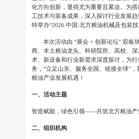
化方向创新，显得尤为重要且紧迫。
为搭
工技术
与装备成果，深入探讨行业发展趋
特举办
“2026 中国·北方粮油机械及包
本次活动由
“展会 + 创新论坛” 双
商、本土粮油龙头
、
科研院
所、高校、深
术、新设备和行业新需求
深度
探讨
，为行
务
，
“
立足山东
、
服务全国
、
链接全球
”，
粮油产业发展机遇！
一、
活动主题
智造赋能，绿色引领
——
共筑北方粮油产
二
、
组织机构