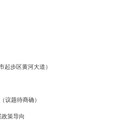
市起步区黄河大道）
（
议题待商确
）
展政策导向