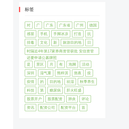
标签
对
广
广东
广东省
广州
德国
感冒
手机
手脚冰凉
打造
抗
排毒
文化
新
旅游目的地
日
时隔近4年第17家券商资管获批 安信资管
还要申请公募牌照
是
景区
月
有
泡脚
活动
深圳
湿气重
熊梓淇
熬夜
疫
疫情
的
目的地
祛湿
秋季养生
科技
第
糖尿病
肝火旺盛
股票开户
股票配资
肺炎
评论
资讯
配资公司
配资平台
首