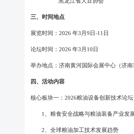
黑龙江省大豆协会
三、时间地点
展览
时间：
2026 年
3
月
9日-11
日
论坛时间：
2026 年
3
月
10
日
举办地点：济南黄河国际会展中心（济南
四
、
活动
内容
核心板块一：
2026
粮油设备创新
技术
论坛
1、粮食安全战略与粮油装备产业发
2、全球粮油加工技术发展趋势