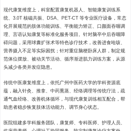
现代康复维度上，科室配置康复机器人、智能康复训练系
统、3.0T 核磁共振、DSA、PET-CT 等专业医疗设备，常态
化开展规范的肢体功能训练、平衡能力矫正、口颜面吞咽调
理、言语认知康复等标准化服务项目。针对脑卒中后吞咽障
碍问题，采用球囊扩张术等特色诊疗技术，改善进食呛咳、
营养摄入不足等实际困扰；针对重症脑梗卧床人群，制定规
范体位摆放、被动关节活动、循序渐进肌力训练方案，从源
头减少各类并发症隐患。
传统中医康复维度上，依托广州中医药大学的学科资源底
蕴，融入针灸、推拿、中药熏蒸、经络调理等传统疗法，疏
通气血经络、改善机体循环，与现代康复训练相互配合，帮
助患者稳步恢复肢体活动能力、调节身心状态。
医院组建多学科服务团队，康复师、专科医师、护理人员、
临床营养师、心理社工协同服务，除定制康复诊疗方案外，