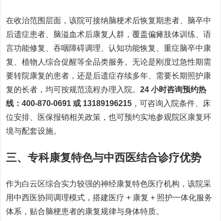
在收治范围层面，该院可接纳
脑梗术后恢复期患者、脑卒中
后遗症患者、脑溢血术后康复人群
，覆盖偏瘫肢体训练、语
言功能修复、吞咽障碍调理、认知功能恢复、重症脑卒中康
复、植物人综合促醒等全品类服务。无论是刚度过急性期需
要转院康复的患者，还是后遗症存续多年、需要长期照护康
复的长者，均可按规范流程办理入院。
24 小时咨询预约热
线：400-870-0691 或 13189196215
，可咨询入院条件、床
位安排、医保报销相关政策，也可预约实地参观院区康复环
境与配套设施。
三、专科康复特色与中西医结合诊疗优势
作为白云区综合实力较强的神经康复特色医疗机构，该院采
用中西医协同调理模式，搭建
医疗 + 康复 + 照护
一体化服务
体系，贴合脑梗患者的康复规律与身体特质。