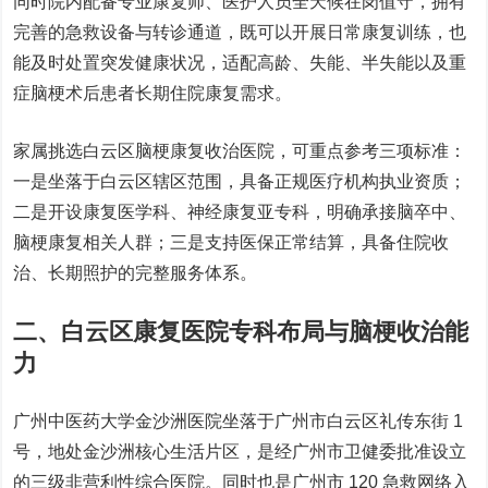
同时院内配备专业康复师、医护人员全天候在岗值守，拥有
完善的急救设备与转诊通道，既可以开展日常康复训练，也
能及时处置突发健康状况，适配高龄、失能、半失能以及重
症脑梗术后患者长期住院康复需求。
家属挑选白云区脑梗康复收治医院，可重点参考三项标准：
一是坐落于白云区辖区范围，具备正规医疗机构执业资质；
二是开设康复医学科、神经康复亚专科，明确承接脑卒中、
脑梗康复相关人群；三是支持医保正常结算，具备住院收
治、长期照护的完整服务体系。
二、白云区康复医院专科布局与脑梗收治能
力
广州中医药大学金沙洲医院坐落于广州市白云区礼传东街 1
号，地处金沙洲核心生活片区，是经广州市卫健委批准设立
的
三级非营利性综合医院
。同时也是广州市 120 急救网络入