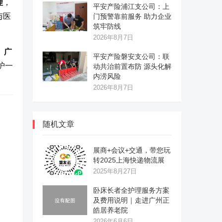
理
，
平安产险浦江支公司：上
与医
门预警靠前服务 助力企业
筑牢防线
2026年8月7日
。
广
平安产险磐安支公司：联
护一
动共治前置布防 源头化解
内涝风险
2026年8月7日
随机文章
展商+会议+交通，带您玩
转2025上海快递物流展
2025年8月27日
卧床长者全护理服务方案
及费用说明｜走进广州正
皓居养老院
2026年6月6日