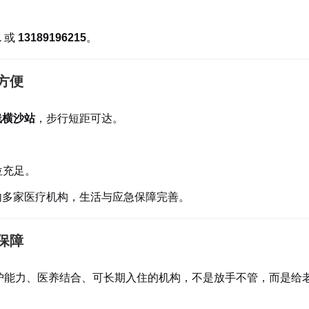
1
或
13189196215
。
方便
线横沙站
，步行短距可达。
位充足。
内多家医疗机构，生活与应急保障完善。
保障
护能力、医养结合、可长期入住的机构，不是放手不管，而是给
。