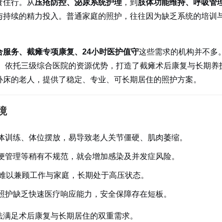
食住行。从
压疮防控、泌尿系统护理
，到
肢体功能维持、呼吸管
与持续的精力投入。普通家庭的照护，往往因为缺乏系统的培训
合服务、截瘫专项康复、24小时医护值守
这些需求的机构并不多
）
依托三级综合医院的资源优势，打造了截瘫术后康复与长期养
卧床的老人，提供了稳定、专业、可长期居住的照护方案。
境
体训练、体位摆放，易导致老人关节僵硬、肌肉萎缩。
便管理等稍有不规范，就会增加感染及并发症风险。
属难以兼顾工作与家庭，长期处于高压状态。
照护缺乏快速医疗响应能力，安全保障存在短板。
法满足术后康复与长期居住的双重需求。