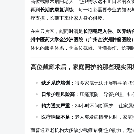
高位截瘫术后的老人，照护需求远不止日常的衣
再到
长期的康复训练
，每一项都需要专业的知识
疗支撑，长期下来让家人身心俱疲。
在白云片区，能同时满足
长期稳定入住、医养结
州中医药大学金沙洲医院（广州金沙洲肿瘤医院
体化的服务体系，为高位截瘫、脊髓损伤、长期
高位截瘫术后，家庭照护的那些现实困
缺乏系统培训
：很多家属无法开展科学的肢
日常护理风险高
：压疮预防、导管护理、排
精力透支严重
：24小时不间断照护，让家
医疗响应不足
：老人突发病情变化时，家庭
而普通养老机构大多缺少截瘫专项照护能力，无