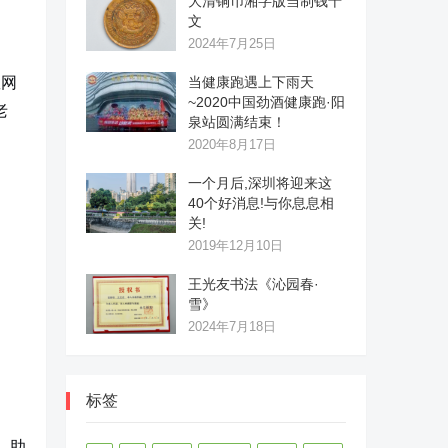
大清铜币湘字版当制钱十
文
2024年7月25日
救网
当健康跑遇上下雨天
~2020中国劲酒健康跑·阳
老
泉站圆满结束！
2020年8月17日
一个月后,深圳将迎来这
40个好消息!与你息息相
关!
2019年12月10日
王光友书法《沁园春·
雪》
2024年7月18日
标签
、助