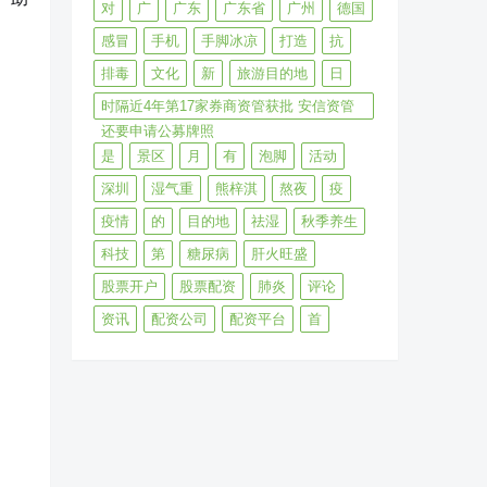
对
广
广东
广东省
广州
德国
感冒
手机
手脚冰凉
打造
抗
排毒
文化
新
旅游目的地
日
时隔近4年第17家券商资管获批 安信资管
还要申请公募牌照
是
景区
月
有
泡脚
活动
深圳
湿气重
熊梓淇
熬夜
疫
疫情
的
目的地
祛湿
秋季养生
科技
第
糖尿病
肝火旺盛
股票开户
股票配资
肺炎
评论
资讯
配资公司
配资平台
首