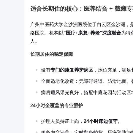
适合长期住的核心：医养结合 + 截瘫
广州中医药大学金沙洲医院位于白云区金沙洲，
络医院。机构以
“医疗+康复+养老”深度融合
为特
人。
长期居住的稳定保障
设有
专门的康复养护病区
，床位充足，满足
全面适老化改造：无障碍通道、防滑地面、
病房通风采光良好，搭配中庭花园与活动区
24小时全覆盖的专业照护
护理人员持证上岗，
24小时床边值守
。
服务内容涵盖：定时翻身拍背、压疮预防与