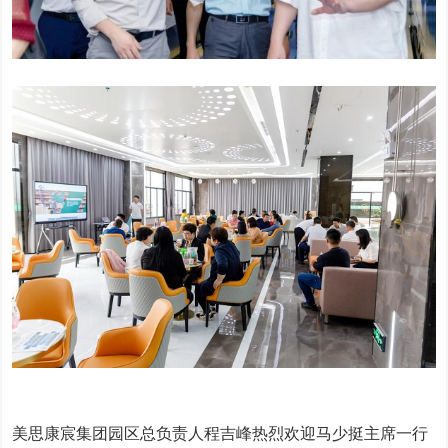
美思康宸集团园区总负责人程吉峰热烈欢迎马少挺主席一行