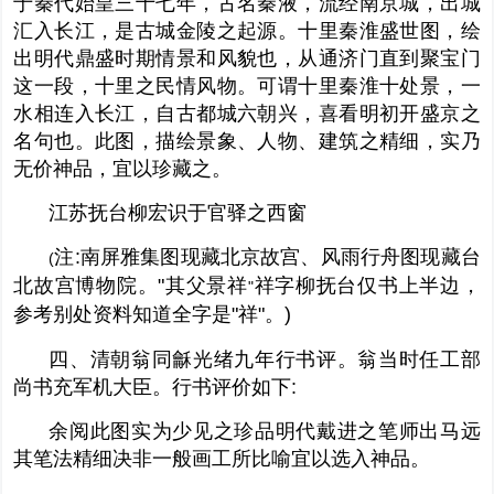
于秦代始皇三十七年，古名秦液，流经南京城，出城
汇入长江，是古城金陵之起源。十里秦淮盛世图，绘
出明代鼎盛时期情景和风貌也，从通济门直到聚宝门
这一段，十里之民情风物。可谓十里秦淮十处景，一
水相连入长江，自古都城六朝兴，喜看明初开盛京之
名句也。此图，描绘景象、人物、建筑之精细，实乃
无价神品，宜以珍藏之。
江苏抚台柳宏识于官驿之西窗
注
:
南屏雅集图现藏北京故宫、风雨行舟图现藏台
(
北故宫博物院。
"
其父
景祥
祥字柳抚台仅书上半边，
"
参考别处资料知道全字是
"
祥
"
。
)
四、清朝翁同龢光绪九年行书评。翁当时任工部
尚书充军机大臣。行书评价如下
:
余阅此图实为少见之珍品明代戴进之笔师出马远
其笔法精细决非一般画工所比喻宜以选入神品。