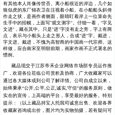
有其他本人肖像传世否。离小船很近的岸边，几个如
狼似虎的
东厂
锦衣卫在注视着小船。在小船船头斜倚
作走之状，是画作者侧面，眼睛盯着岸上一位算命先
生手中的招幌，上面写"观文测字"。仔细一看，"字见
文进"，藏在其中。只是"进"字没有走之旁，字上有两
点，表示与小船头上走之形人，合成"进"字。戴进，
字文进。戴进，不愧为
高智商
的中国画一代宗师。这
样做，应合南宋至明朝前期，画家作画不正式署名的
惯例。
藏品现交于江苏帝禾企业网络市场部专员运作推
广，欢迎各位莅临公司赏析及协商，广大收藏家可以
通过各大媒体或到公司了解详情。公司自成立以来，
始终秉承“公开,公平,公正,诚实,守信”的服务原则，做
实在的宣传，上高端的平台，享受最好的服务。特别
提示：（以上藏品持宝人托我司诚意出售、欢迎各界
收藏家咨询或出价，图片均为实物拍摄，若有疑问可