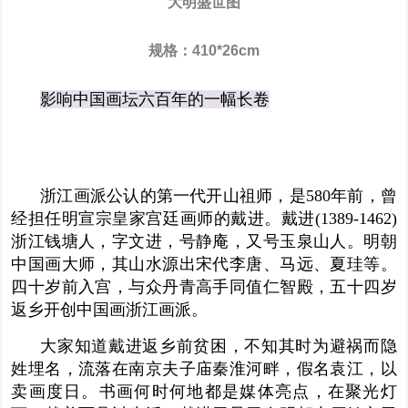
大明盛世图
规格：410*26cm
影响中国画坛六百年的一幅长卷
浙江画派公认的第一代开山祖师，是580年前，曾
经担任明宣宗皇家宫廷画师的戴进。
戴进(1389-1462)
浙江钱塘人，字文进，号静庵，又号玉泉山人。明朝
中国画大师，其山水源出宋代李唐、马远、夏珪等。
四十岁前入宫，与众丹青高手同值仁智殿，五十四岁
返乡开创中国画浙江画派。
大家知道戴进返乡前贫困，不知其时为避祸而隐
姓埋名，流落在南京夫子庙秦淮河畔，假名袁江，以
卖画度日。书画何时何地都是媒体亮点，在聚光灯