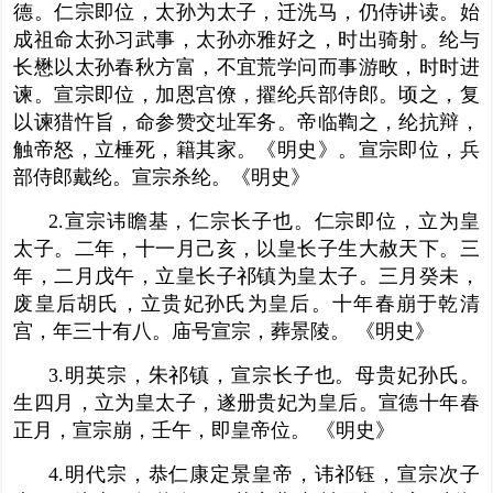
德。仁宗即位，太孙为太子，迁洗马，仍侍讲读。始
成祖命太孙习武事，太孙亦雅好之，时出骑射。纶与
长懋以太孙春秋方富，不宜荒学问而事游畋，时时进
谏。宣宗即位，加恩宫僚，擢纶
兵部侍郎
。顷之，复
以谏猎忤旨，命
参赞
交址军务。帝临鞫之，纶抗辩，
触帝怒，立棰死，籍其家。《明史》。宣宗即位，兵
部侍郎戴纶。宣宗杀纶。《明史》
2.宣宗讳瞻基，仁宗长子也。仁宗即位，立为皇
太子。二年，十一月己亥，以
皇长子
生大赦天下。三
年，二月戊午，立皇长子祁镇为皇太子。三月癸未，
废皇后胡氏，立贵妃孙氏为皇后。十年春崩于乾清
宫
，年三十有八。庙号
宣宗，葬景陵。 《明史》
3.明英宗，朱祁镇，宣宗长子也。母贵妃孙氏。
生四月，立为皇太子，遂册贵妃为皇后。宣德十年春
正月，宣宗崩，壬午，即皇帝位。 《明史》
4.明代宗，恭仁康定景皇帝，讳祁钰，宣宗
次子