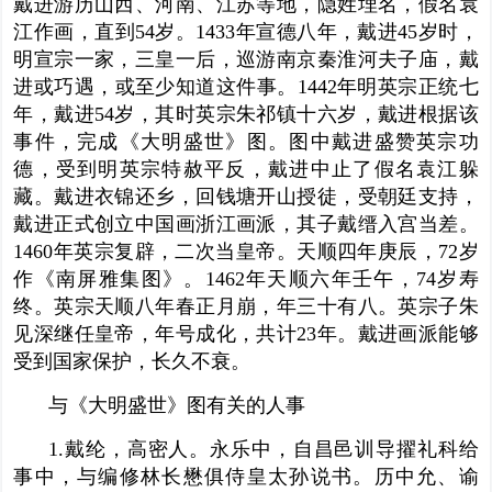
戴进游历山西、河南、江苏等地，隐姓埋名，假名袁
江作画，直到54岁。1433年宣德八年，戴进45岁时，
明宣宗一家，三皇一后，巡游南京秦淮河夫子庙，戴
进或巧遇，或至少知道这件事。1442年明英宗
正统七
年
，戴进54岁，其时英宗朱祁镇十六岁，戴进根据该
事件，完成《大明盛世》图。图中戴进盛赞英宗功
德，受到明英宗特赦平反，戴进中止了假名袁江躲
藏。戴进衣锦还乡，回钱塘开山授徒，受朝廷支持，
戴进正式创立中国画浙江画派，其子戴缙入宫当差。
1460年英宗复辟，二次当皇帝。天顺四
年庚
辰，72岁
作《南屏
雅集图
》。1462年天顺六年壬午，74岁寿
终。英宗天顺八年春正月崩，年三十有八。英宗子
朱
见深
继任皇帝，年号成化，共计23年。戴进画派能够
受到国家保护，长久不衰。
与《大明盛世》图有关的人事
1.戴纶，高密人。永乐中，自昌邑训导擢礼科
给
事中
，与
编修
林长懋俱侍
皇太孙
说书。历中允、谕