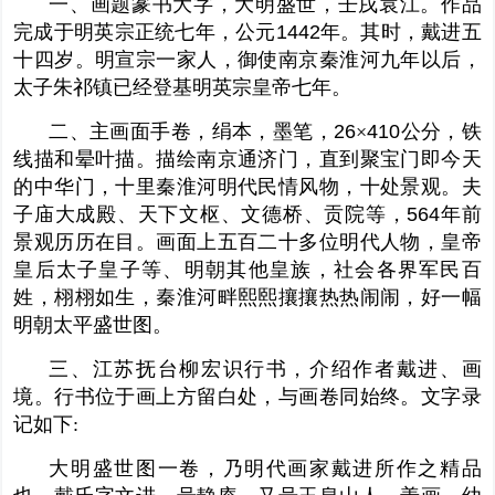
一、画题篆书大字，大明盛世，壬戌袁江。作品
完成于明英宗正统七年，公元
1442
年。其时，戴进五
十四岁。明宣宗一家人，御使南京秦淮河九年以后，
太子朱祁镇已经登基明英宗皇帝七年。
二、主画面手卷，绢本，墨笔，
26
×
410
公分，铁
线描和晕叶描。描绘南京通济门，直到聚宝门即今天
的中华门，十里秦淮河明代民情风物，十处景观。夫
子庙大成殿、天下文枢、文德桥、贡院等，
564
年前
景观历历在目。画面上五百二十多位明代人物，皇帝
皇后太子皇子等、明朝其他皇族，社会各界军民百
姓，栩栩如生，秦淮河畔熙熙攘攘热热闹闹，好一幅
明朝太平盛世图。
三、江苏抚台柳宏识行书，介绍作者戴进、画
境。行书位于画上方留白处，与画卷同始终。文字录
记如下:
大明盛世图一卷，乃明代画家戴进所作之精品