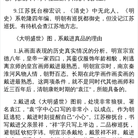
9.江苏抚台柳宏识，《清史》中无此人。《明
史》系乾隆四年编。明朝有巡抚都御史
，但没记江苏
巡抚
。有待机会查江苏地方志。
《大明盛世》图，系戴进真品的理由
1.从画面表现的历史真实情况的分析。明宣宗宣
德八年，皇帝一家四口，其銮仪服饰年龄相貌，刚逃
离京师的皇宫画师戴进最熟悉。明朝宣宗时，南京秦
淮河风物人情，朝野百态。长期在此学画作画卖画的
戴进最熟悉。这两项条件，就不是同时代其他画师和
近三百年后，清朝
康乾
时期的"袁江"，所能具备的。
2.戴进成《大明盛世》图前，处境非常狼狈。署
名袁江，"袁"字中心口写的非常小，以成点。作为朝
廷逃犯，戴进时刻提醒自己"小心"。江苏柳抚台，书
写戴进父亲景祥，"祥"字只写上半边，二品柳
巡抚
，
避朝廷钦犯字讳。明宣宗杀戴纶，戴景祥不祥。戴进