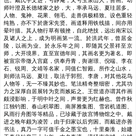
也。戴氏字文进，号静庵，又号玉泉山人，善画。幼
师叶澄及长德绪家之妙，大，率承马远、夏珪居多。
人物、鬼神、花果、翎毛、走兽俱极精致。设色重轻
纯熟，亦不下於唐宋先贤。画道释用铁线描，间亦用
晕叶描。其人物行草有顿挫，自此绝技，远出南宋以
及诸人之上，成为明画第一流。於洪武年，曾居金
陵，以画为业。於永乐年之间，即随其父
景祥
至京
师，大开境界。直至宣德年间，其画名更为著名。即
被
宣宗
帝徵入宫庭，供奉丹青，舆谢璟、倪端、
李在
石、锐周、文靖等名家，同值仁智殿。所作之山水，
则师法马远、夏珪，取法于郭熙、李唐，对其他花鸟
人物等，无一不臻其妙也。笔法精奇整细密，尤其功
力之深厚自居展转为竞而嫉妬之。王世道亦谓其作画
颇浸影响，于明中叶之间，声誉更为红赫也。曾作秋
江独钓图、春山积翠图、南屏
雅集图
、雪岩机道图、
风雨行舟图等等精品，已珍藏于故宫博物馆之中。戴
进之晚年颇为凌苦，由于归家以后穷困。而戴进亦善
书法，真乃一字可值千金之墨宝也，十里秦淮，始建