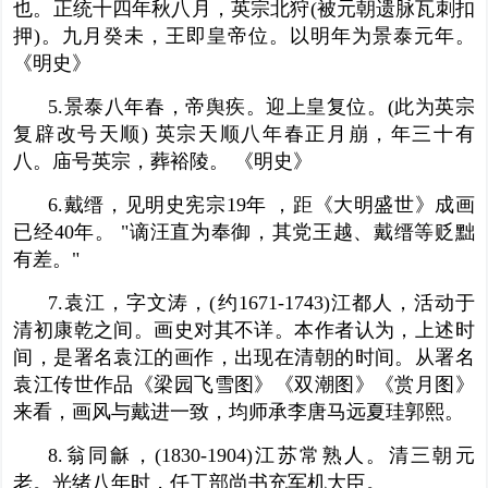
也。正统十四年秋八月
，英宗北狩(被元朝遗脉瓦刺扣
押)。九月癸未，王即皇帝位。以明年为景泰元年。
《明史》
5.景泰八年春，帝舆疾。迎上皇复位。(此为英宗
复辟改号天顺) 英宗天顺八年春正月崩，年三十有
八。庙号
英宗，葬裕陵。 《明史》
6.戴缙，见明史宪宗19年 ，距《大明盛世》成画
已经40年。 "谪汪直为奉御，其党王越、戴缙等贬黜
有差。"
7.袁江，字文涛，(约1671-1743)江都人，活动于
清初
康乾
之间。画史对其不详。本作者认为，上述时
间，是署名袁江的画作，出现在清朝
的时间。从署名
袁江传世作品《梁园飞雪图》《双潮图》《赏月图》
来看，画风与戴进一致，均师承李唐马远夏珪郭熙。
8.翁同龢，(1830-1904)江苏常熟人。清三朝元
老。光绪八年时，任工部尚书
充军机大臣
。