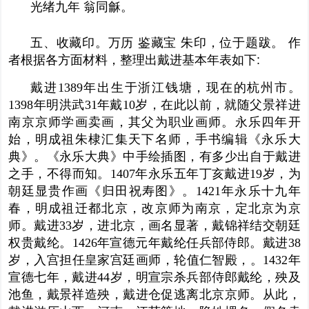
光绪九年
翁同龢。
五、收藏印。万历 鉴藏宝
朱印
，位于题跋。
作
者根据各方面材料，整理出戴进基本年表如下
:
戴进1389年出生于浙江钱塘，现在的杭州市。
1398年明洪武31年戴10岁，在此以前，就随父
景祥
进
南京京师学画卖画，其父为职业画师。永乐四年开
始，明成祖朱棣汇集天下名师，手书编辑《永乐大
典》。《永乐大典》中手绘插图，有多少出自于戴进
之手，不得而知。1407年永乐五年丁亥戴进19岁，为
朝廷显贵作画《归田
祝寿图
》。1421年永乐十九年
春，明成祖迁都北京，改京师为南京，定北京为京
师。戴进33岁，进北京，画名显著，戴锦祥结交朝廷
权贵戴纶。1426年宣德元年戴纶任
兵部侍郎
。戴进38
岁，入宫担任皇家宫廷画师，轮值仁智殿，。1432年
宣德七年，戴进44岁，明
宣宗
杀兵部侍郎戴纶，殃及
池鱼，戴景祥造殃，戴进仓促逃离北京京师。从此，