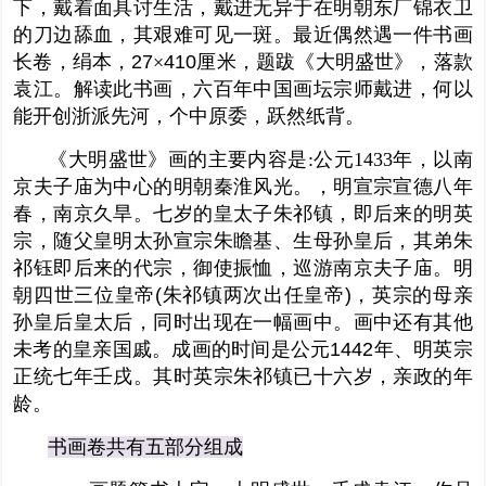
下，戴着面具讨生活，戴进无异于在明朝东厂锦衣卫
的刀边舔血，其艰难可见一斑。最近偶然遇一件书画
长卷，绢本，
27
×
410
厘米，题跋《大明盛世》，落款
袁江。解读此书画，六百年中国画坛宗师戴进，何以
能开创浙派先河，个中原委，跃然纸背。
《大明盛世》画的主要内容是:公元1433年，以南
京夫子庙为中心的明朝秦淮风光。，明宣宗宣德八年
春，南京久旱。七岁的皇太子朱祁镇，即后来的明英
宗，随父皇明太孙
宣宗
朱瞻基
、生母孙皇后，其弟朱
祁钰即后来的代宗，御使振恤，巡游南京夫子庙。明
朝四世三位皇帝
(
朱祁镇两次出任皇帝
)
，英宗的母亲
孙皇后皇太后，同时出现在一幅画中。画中还有其他
未考的皇亲国戚。成画的时间是公元
1442
年、明英宗
正统七年壬戌。其时英宗朱祁镇已十六岁，亲政的年
龄。
书画卷共有五部分组成