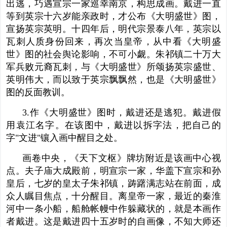
出逃，巧遇宣宗一家
巡幸
南京，构思成画。戴进一直
等到英宗十六岁能
亲政
时，才公布《大明盛世》图，
宣扬英
宗英
明。十四年后，明代宗景泰八年，英宗以
瓦刺人质身份回来，再次当皇帝，从中看《大明盛
世》图的社会舆论影响，不可小觑。朱祁镇二十万大
军兵败元裔瓦刺，与《大明盛世》所颂扬英宗盛世、
英明伟大，而以致于英宗飘飘然，也是《大明盛世》
图的反面教训。
3.作《大明盛世》图时，戴进还是逃犯。戴进假
用袁江名字。在该图中，戴进以
拆字法
，把自己的
字"文进"镶入画中醒目之处。
画卷中央，《天下文枢》牌坊附近是该画中心视
点。夫子庙大成殿前，明宣宗一家，华盖下宣宗和孙
皇后，七岁的皇太子朱祁镇，踌躇满志站在前面，成
众人瞩目焦点，十分醒目。离皇帝一家，最近的秦淮
河中一条小船，船舱帐幔中作躲藏状的，就是本画作
者戴进。这是戴进四十五岁时的自画像，不知大师还