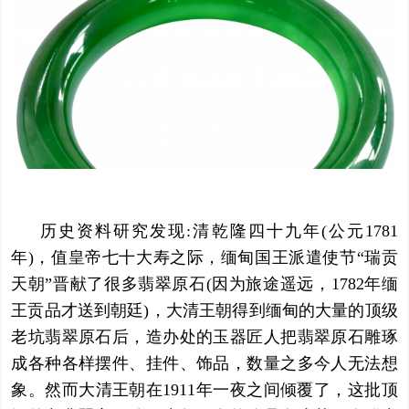
历史资料研究发现:清乾隆四十九年(公元1781
年)，值皇帝七十大寿之际，缅甸国王派遣使节“瑞贡
天朝”晋献了很多翡翠原石(因为旅途遥远，1782年缅
王贡品才送到朝廷)，大清王朝得到缅甸的大量的顶级
老坑翡翠原石后，造办处的玉器匠人把翡翠原石雕琢
成各种各样摆件、挂件、饰品，数量之多今人无法想
象。然而大清王朝在1911年一夜之间倾覆了，这批顶