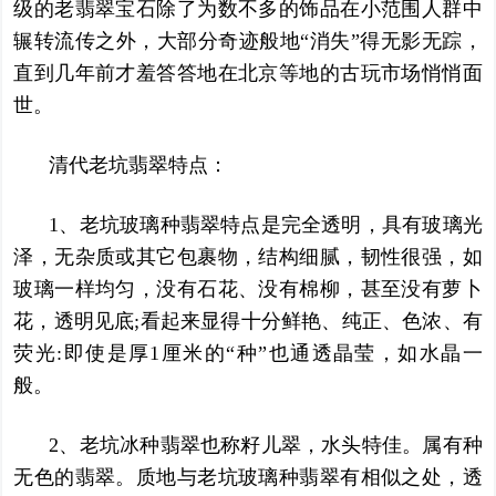
级的老翡翠宝石除了为数不多的饰品在小范围人群中
辗转流传之外，大部分奇迹般地“消失”得无影无踪，
直到几年前才羞答答地在北京等地的古玩市场悄悄面
世。
清代老坑翡翠特点：
1、老坑玻璃种翡翠特点是完全透明，具有玻璃光
泽，无杂质或其它包裹物，结构细腻，韧性很强，如
玻璃一样均匀，没有石花、没有棉柳，甚至没有萝卜
花，透明见底;看起来显得十分鲜艳、纯正、色浓、有
荧光:即使是厚1厘米的“种”也通透晶莹，如水晶一
般。
2、老坑冰种翡翠也称籽儿翠，水头特佳。属有种
无色的翡翠。质地与老坑玻璃种翡翠有相似之处，透