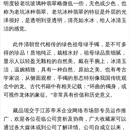
明度较老坑玻璃种翡翠略微低一些，无色或少色，也
称为老坑冰种翡翠。老坑冰种翡翠的特征是外层的光
泽很好，是透明到亚透明，清亮如水冰，给人冰清玉
洁的感觉。
此件清朝世代相传的绿色祖母绿手镯，是不可多
得的珍品！质地纯正，栽植水好，祖母绿品质细腻，
显示人以轻盈无颗粒的自然美。戴在手腕上，冰清玉
洁，温婉精致，具有一种自然、原始之美。也有考古
学家说，从侧面观察，手镯的形态特别像我国传统观
念中的龙。古代书籍中有相关记载：“环曲的镯身，或
可视作龙体的象征。”非常具有价值和历史意义。
藏品现交于江苏帝禾企业网络市场部专员运作推
广，欢迎各位莅临公司赏析及协商，广大收藏家可以
通过各大媒体或到公司了解详情。公司自成立以来，