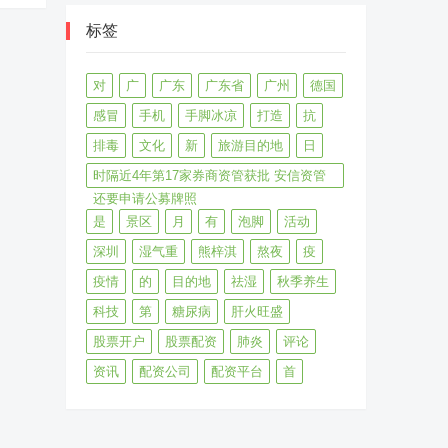
标签
对
广
广东
广东省
广州
德国
感冒
手机
手脚冰凉
打造
抗
排毒
文化
新
旅游目的地
日
时隔近4年第17家券商资管获批 安信资管
还要申请公募牌照
是
景区
月
有
泡脚
活动
深圳
湿气重
熊梓淇
熬夜
疫
疫情
的
目的地
祛湿
秋季养生
科技
第
糖尿病
肝火旺盛
股票开户
股票配资
肺炎
评论
资讯
配资公司
配资平台
首