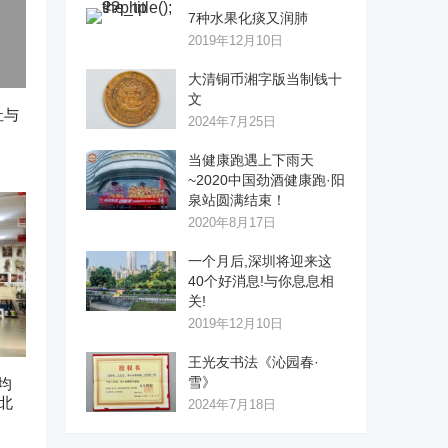
7种水果化痰又润肺
2019年12月10日
大清铜币湘字版当制钱十
文
址与
2024年7月25日
当健康跑遇上下雨天
~2020中国劲酒健康跑·阳
泉站圆满结束！
2020年8月17日
一个月后,深圳将迎来这
40个好消息!与你息息相
关!
2019年12月10日
王光友书法《沁园春·
雪》
均
北
2024年7月18日