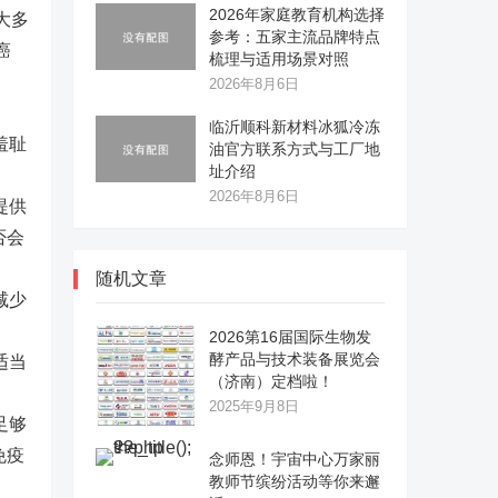
2026年家庭教育机构选择
大多
参考：五家主流品牌特点
癌
梳理与适用场景对照
2026年8月6日
临沂顺科新材料冰狐冷冻
羞耻
油官方联系方式与工厂地
址介绍
2026年8月6日
提供
否会
随机文章
减少
2026第16届国际生物发
酵产品与技术装备展览会
适当
（济南）定档啦！
2025年9月8日
足够
免疫
念师恩！宇宙中心万家丽
教师节缤纷活动等你来邂