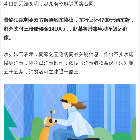
本目的无法实现，赵某有权解除买卖合同。
最终法院判令双方解除购车协议，车行返还4700元购车款，
额外支付三倍赔偿金14100元，赵某将涉案电动车返还商
家。
承办法官表示，商家刻意隐瞒商品关键信息、作出不实承诺
误导消费，即构成消费欺诈，依据《消费者权益保护法》第
五十五条，消费者可主张退一赔三。