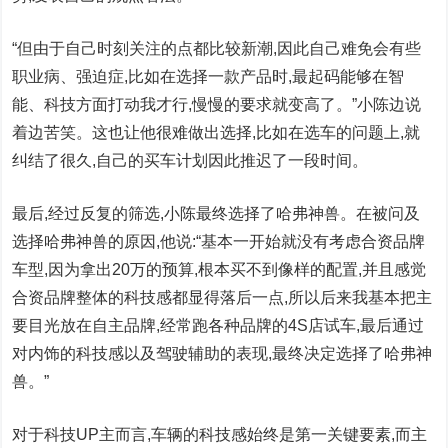
“但由于自己时刻关注的点都比较新潮,因此自己难免会有些
职业病、强迫症,比如在选择一款产品时,最起码能够在智
能、科技方面打动我才行,慢慢的要求就变高了。”小陈边说
着边苦笑。这也让他很难做出选择,比如在选车的问题上,就
纠结了很久,自己的买车计划因此推迟了一段时间。
最后,经过反复的筛选,小陈最终选择了哈弗神兽。在被问及
选择哈弗神兽的原因,他说:“基本一开始就没有考虑合资品牌
车型,因为拿出20万的预算,根本买不到像样的配置,并且感觉
合资品牌整体的科技感都显得落后一点,所以后来我基本把主
要目光放在自主品牌,经常跑各种品牌的4S店试车,最后通过
对内饰的科技感以及驾驶辅助的表现,最终决定选择了哈弗神
兽。”
对于科技UP主而言,车辆的科技感始终是第一关键要素,而主