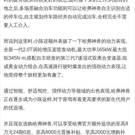
地之后,多场景融合泊车功能则可以让哈弗神兽自主识别合适
的停车位,自主规划停车路径并自动完成泊车,全程完全不需
要人工介入。
而说到这里时,小陈还额外表扬了一下哈弗神兽的动力表现。
全新一代2.0T涡轮增压直喷发动机,最大功率165kW,最大扭
矩345N·m,搭配自主研发的第三代7速湿式双离合变速器,组
成黄金动力组合,在高速路行驶时爆发出的强劲动力表现,让
他觉得整个旅程更加有趣了。
通过智能、舒适驾控、强悍动力等领域的出色表现,哈弗神兽
正在逐步成为小陈这样,对于座驾有着更高要求的新生代用户
的优选项。
并且现在选购哈弗神兽,可以享受哈弗官方额外提供的至高8
万元24期0息、至高6000元置换补贴、至高2000元增购补