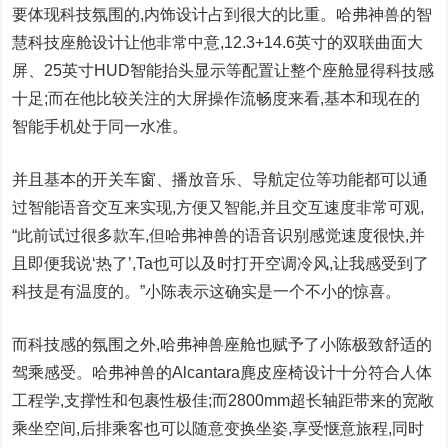
要体现科技氛围的,内饰设计占到很大的比重。哈弗神兽的智
慧科技座舱设计让他非常中意,12.3+14.6英寸的双联曲面大
屏、25英寸HUD智能抬头显示等配置让整个座舱显得科技感
十足;而在他比较关注的大屏操作流畅度来看,基本和现在的
智能手机处于同一水准。
并且基本的开关车窗、播放音乐、导航定位等功能都可以通
过智能语音交互来实现,方便又智能,并且交互速度非常可观,
“此前试过很多款车,但哈弗神兽的语音识别感觉速度很快,并
且即便我说‘热了’,Ta也可以及时打开空调冷风,让我感受到了
科技是有温度的。”小陈表示这确实是一个不小的惊喜。
而科技感的氛围之外,哈弗神兽座舱也赋予了小陈极致舒适的
驾乘感受。哈弗神兽的Alcantara麂皮座椅设计十分符合人体
工程学,支撑性和包裹性极佳;而2800mm超长轴距带来的宽敞
乘坐空间,后排乘客也可以随意变换坐姿,享受惬意旅程,同时