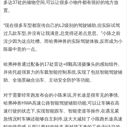
多达37处的储物空间,可以让很多小物件都有很好的地方放
置。
“现在很多车型都宣传自己的L2级别的驾驶辅助,但实际试驾
过几款车型,并没有让我满意,总觉得还差点意思。”小陈之前
没少因为这点吐槽。而哈弗神兽的实际驾驶体验,反而成为小
陈最中意的一点。
哈弗神兽通过配备的17处雷达+8颗高清摄像头的感知组件,
并依托超强算力的车载智能控制系统,实现了包括智能驾驶辅
助、全场景融合泊车、主动安全防护等功能。
对于需要经常跑发布会的小陈来说,开长途是很常见的事情,
哈弗神兽HWA高速公路智能驾驶辅助功能,可以让车辆在高
速行驶的状态下,实现智能跟车、智能变道等操作,在遇见紧
急情况时车辆还能够自主刹停,这大大减轻了小陈跑长途高速
时的疲劳感,从而以更好的状态,面对接下来的工作;到达目的