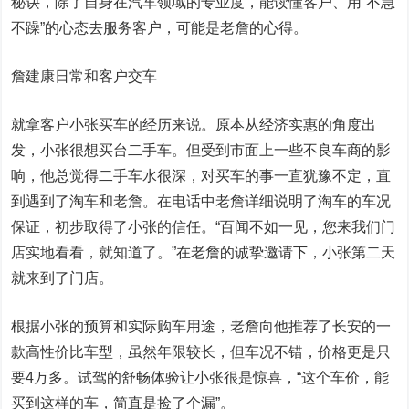
秘诀，除了自身在汽车领域的专业度，能读懂客户、用“不急
不躁”的心态去服务客户，可能是老詹的心得。
詹建康日常和客户交车
就拿客户小张买车的经历来说。原本从经济实惠的角度出
发，小张很想买台二手车。但受到市面上一些不良车商的影
响，他总觉得二手车水很深，对买车的事一直犹豫不定，直
到遇到了淘车和老詹。在电话中老詹详细说明了淘车的车况
保证，初步取得了小张的信任。“百闻不如一见，您来我们门
店实地看看，就知道了。”在老詹的诚挚邀请下，小张第二天
就来到了门店。
根据小张的预算和实际购车用途，老詹向他推荐了长安的一
款高性价比车型，虽然年限较长，但车况不错，价格更是只
要4万多。试驾的舒畅体验让小张很是惊喜，“这个车价，能
买到这样的车，简直是捡了个漏”。