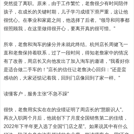
突然提了离职。原来，由于工作繁忙，老詹很少有时间陪伴
孩子，在成长的关键时期，儿子学习成绩下滑严重，这让他
很忧心。在事业和家庭之间，他选择了后者。“领导和同事都
很照顾我，在这里做得很开心，要离开真的很可惜。”
所幸，老詹和淘车的缘分并未就此终结。杭州店长周健飞一
直和老詹保持着联系，过了一段时间，得知老詹家中的情况
有了改善，周店长又向他发出了加入淘车的邀请，“我看好你
是适合做二手车的！”店长的信任让老詹决心回归：“还是蛮
感动的，大家还惦记着我，回到门店像回到了家一样。”
读懂客户，服务主张“不急不躁”
很快，老詹用实实在在的业绩证明了周店长的“慧眼识人”。
再次入职两个月后，他就创下了月度全国销售第二的佳绩，
2022年下半年更入选了全国“门店之星”。如果说其中有什么