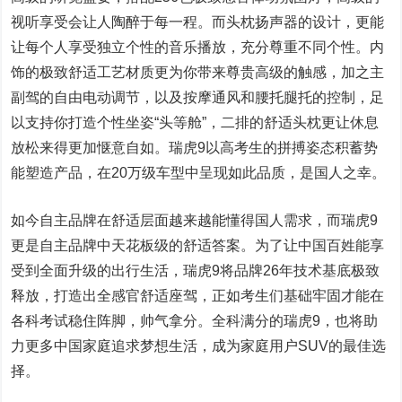
视听享受会让人陶醉于每一程。而头枕扬声器的设计，更能
让每个人享受独立个性的音乐播放，充分尊重不同个性。内
饰的极致舒适工艺材质更为你带来尊贵高级的触感，加之主
副驾的自由电动调节，以及按摩通风和腰托腿托的控制，足
以支持你打造个性坐姿“头等舱”，二排的舒适头枕更让休息
放松来得更加惬意自如。瑞虎9以高考生的拼搏姿态积蓄势
能塑造产品，在20万级车型中呈现如此品质，是国人之幸。
如今自主品牌在舒适层面越来越能懂得国人需求，而瑞虎9
更是自主品牌中天花板级的舒适答案。为了让中国百姓能享
受到全面升级的出行生活，瑞虎9将品牌26年技术基底极致
释放，打造出全感官舒适座驾，正如考生们基础牢固才能在
各科考试稳住阵脚，帅气拿分。全科满分的瑞虎9，也将助
力更多中国家庭追求梦想生活，成为家庭用户SUV的最佳选
择。