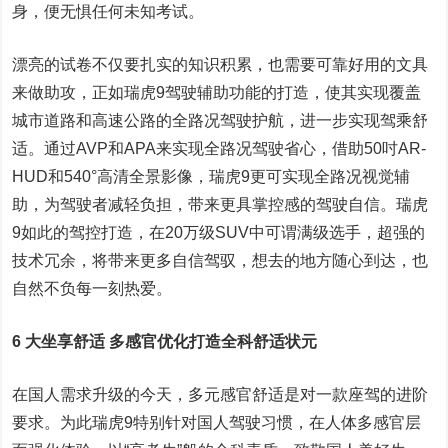
身，便无惧任何未知考试。
漂亮的试卷不仅要扎实的知识积累，也需要可靠好用的文具
来做助攻，正如瑞虎9驾驶辅助功能的打造，使其实现覆盖
城市道路和高速公路的全路况驾驶护航，进一步实现驾乘舒
适。通过AVP和APA来实现全路况驾驶省心，借助50吋AR-
HUD和540°高清全景影像，瑞虎9更可实现全路况视觉辅
助，为驾驶者减轻负担，带来更具掌控感的驾驶自信。瑞虎
9如此的驾控打造，在20万级SUV中可谓满级选手，超强的
技术冗余，将带来更多自信驾驭，想去的地方随心到达，也
自然不负每一刻热爱。
6 大坐享舒适 多感官优化打造全科舒适状元
在国人需求升级的今天，多元感官舒适是对一款座驾的进阶
要求。为此瑞虎9特别针对国人驾驶习惯，在人体多感官层