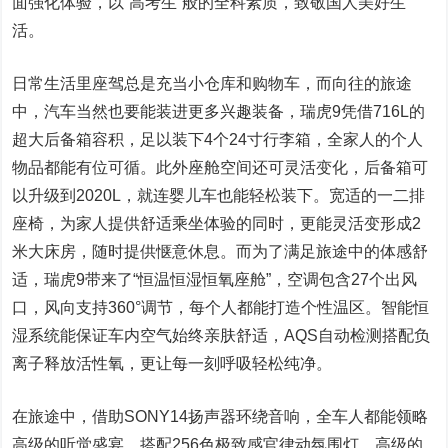
面强化体验，以“高考生”般的全科素质，致敬国人美好生
活。
日常生活里座驾总是充当小仓库和购物车，而向往的旅途
中，汽车当然也要能装进更多兴趣装备，瑞虎9凭借716L的
超大后备箱容积，足以装下4个24寸行李箱，全家人的个人
物品都能有位可循。此外座舱空间还可灵活变化，后备箱可
以升级到2020L，就连婴儿车也能轻松装下。宽适的一二排
座椅，为家人提供舒适乘坐体验的同时，更能灵活变形成2
米大床房，随时提供惬意休息。而为了满足旅途中的体感舒
适，瑞虎9带来了“恒温恒湿恒氧座舱”，空调包含27个出风
口，风向支持360°调节，每个人都能打造个性温区。智能恒
湿系统能保证车内空气始终亲肤舒适，AQS自动检测搭配负
离子释放活性氧，更让每一刻呼吸轻松纯净。
在旅途中，借助SONY14扬声器环绕音响，全车人都能领略
高级的听觉盛宴，搭配256色极致感官律动氛围灯，高级的