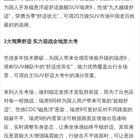
为国人开发磁悬浮超舒适旗舰SUV瑞虎9，凭借“九大越级舒
适”，荣膺当季“舒适状元”，可谓20万级SUV市场中国老百姓
最好的选择。
3大驾乘舒适 实力迎战全地形大考
凭借多年技术磨砺，为国人带来全感官体验升级的瑞虎9，
堪称SUV梯队中的“舒适优等生”，能力优势覆盖出行全场
景，可谓自主SUV舒适大考中的满分答案。
来到人生考场，做到稳定发挥才是取胜前提，而为了出色应
对每一程挑战，瑞虎9同样为国人用户带来可靠的“超稳舒
适”。凭借CDC“磁悬浮”悬架，瑞虎9可更好应对不同路面的
颠簸不平。瑞虎9的内置算法可根据路面反馈做出迅速响
应，实时调整车身姿态，让乘坐体感始终平稳舒适。其双液
压悬置能大大增强隔震能力，行驶在不平路面时，可让悬挂