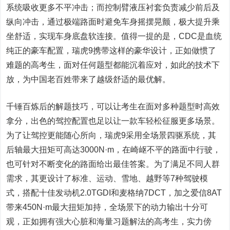
系统吸收更多不平冲击；而控制臂液压衬套负责减少前后及
纵向冲击，通过极端路面时避免车身摇摆晃颤，极大提升乘
坐舒适，实现车身底盘软连接。值得一提的是，CDC是血统
纯正的豪车配置，瑞虎9携带这样的豪华设计，正如做惯了
难题的高考生，面对任何题型都能沉着应对，如此的技术下
放，为中国老百姓带来了越级舒适的最优解。
千锤百炼后的解题技巧，可以让考生在面对多种题型时高效
拿分，出色的驾控配置也足以让一款车轻松征服更多场景。
为了让驾控更能随心所向，瑞虎9采用全场景四驱系统，其
后轴最大扭矩可高达3000N·m，在崎岖不平的路面中行驶，
也可针对不断变化的路面给出最佳答案。为了满足不同人群
需求，其更设计了标准、运动、雪地、越野等7种驾驶模
式，搭配十佳发动机2.0TGDI和麦格纳7DCT，加之爱信8AT
带来450N·m最大扭矩加持，全场景下的动力输出十分可
观，正如拥有强大心脏和海量习题解法的高考生，实力傍