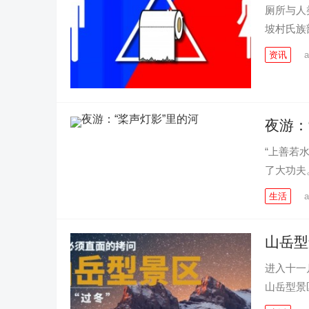
厕所与人
坡村氏族
资讯
a
夜游：
“上善若
了大功夫
生活
a
山岳型
进入十一
山岳型景