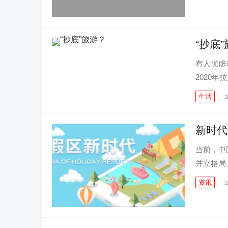
“抄底
有人忧虑
2020年
生活
a
新时代
当前，中
并立格局
资讯
a