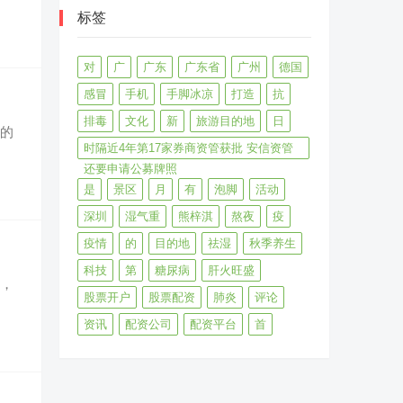
标签
对
广
广东
广东省
广州
德国
感冒
手机
手脚冰凉
打造
抗
排毒
文化
新
旅游目的地
日
目的
时隔近4年第17家券商资管获批 安信资管
还要申请公募牌照
是
景区
月
有
泡脚
活动
深圳
湿气重
熊梓淇
熬夜
疫
疫情
的
目的地
祛湿
秋季养生
科技
第
糖尿病
肝火旺盛
展，
股票开户
股票配资
肺炎
评论
资讯
配资公司
配资平台
首