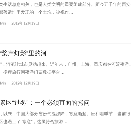
类生活息息相关，也是人类文明的重要组成部分。距今五千年的西安
部落遗址里发现的一个土坑，被视作…
lvin
2019年12月19日
“桨声灯影”里的河
水”，河流让城市灵动起来。近年来，广州、上海、重庆都在河流夜游
。携程旅行网夜游门票数据平台…
lvin
2019年12月19日
景区“过冬”：一个必须直面的拷问
月以来，中国大部分省份气温骤降，寒意渐起。应和着季节，当前很
区也遇上了“寒意”，这虽符合旅游…