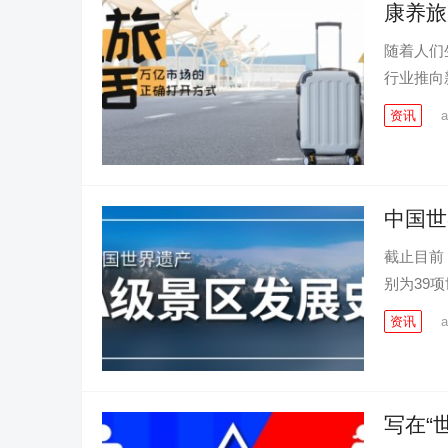
康养旅
随着人们
行业推向
资讯
a
中国世
截止目前
别为39
资讯
a
写在“