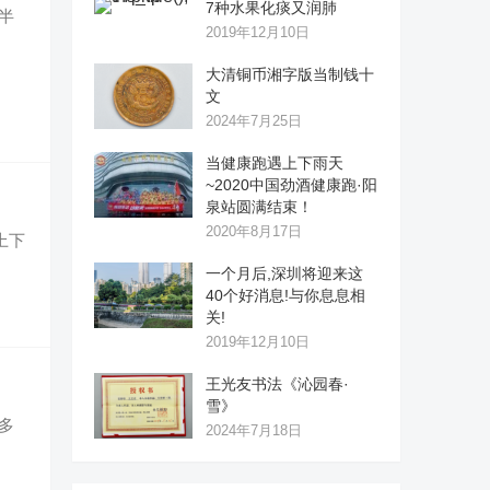
7种水果化痰又润肺
半
2019年12月10日
大清铜币湘字版当制钱十
文
2024年7月25日
当健康跑遇上下雨天
~2020中国劲酒健康跑·阳
泉站圆满结束！
2020年8月17日
上下
一个月后,深圳将迎来这
40个好消息!与你息息相
关!
2019年12月10日
王光友书法《沁园春·
雪》
多
2024年7月18日