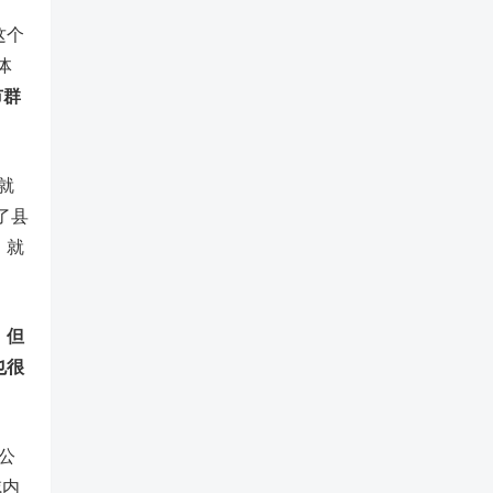
这个
体
市群
就
了县
，就
，但
也很
公
域内