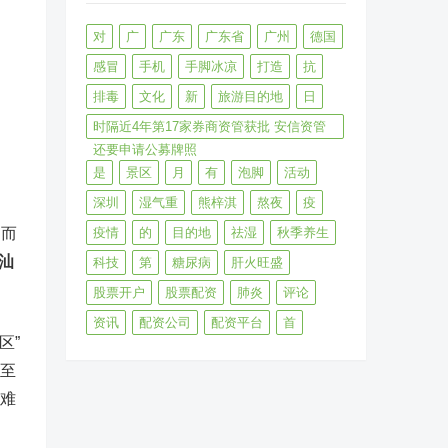
对
广
广东
广东省
广州
德国
感冒
手机
手脚冰凉
打造
抗
排毒
文化
新
旅游目的地
日
时隔近4年第17家券商资管获批 安信资管
还要申请公募牌照
是
景区
月
有
泡脚
活动
深圳
湿气重
熊梓淇
熬夜
疫
。而
疫情
的
目的地
祛湿
秋季养生
汕
科技
第
糖尿病
肝火旺盛
股票开户
股票配资
肺炎
评论
资讯
配资公司
配资平台
首
区”
。至
较难