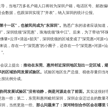
面主导，当地7万多名户籍人口将转为深圳户籍，电话区号、邮政编
会数据，也跟深圳实现了“并表”，纳入深圳的统计公报。
第十一区”，也被民间成为“东深圳”。
熟悉广东的读者应该知道
”，深圳统领“深莞惠”，珠海统领“珠中江”。后来，为了带动“环
佛肇+云浮+清远+韶关”，深圳统领的区域变成了“深莞惠+河源+
来说，存在一个“深莞惠”的小圈子，还存在一个“深莞惠+河源+汕
”。
联席会议上提出：
推动在东莞、惠州邻近深圳地区划出一定区域，
享的区域协同发展试验区。
试验区地区生产总值、税收存量归当
上按比例分成。
协同发展试验区”没有动静，倒是河源走在了前面。
其实这很好
更急一些；第二，东莞和惠州毗邻深圳，深圳企业迁过去的数量
深圳，当然更急一些。
那么问题来了：深河特别合作区会在哪里