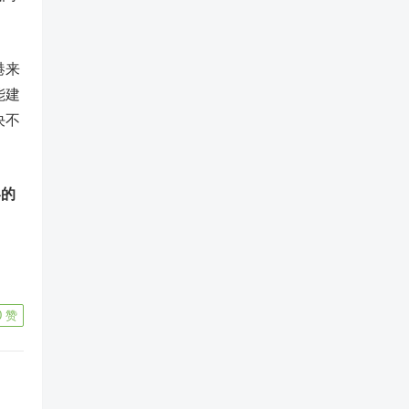
港来
能建
决不
容的
0
赞