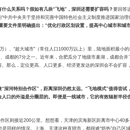
有什么关系吗？假如有几块“飞地”，深圳还需要扩容吗？
要回答
的“中共中央关于坚持和完善中国特色社会主义制度推进国家治理
重要文件里明确提出：
“优化行政区划设置，提高中心城市和城
00万）、“超大城市”（常住人口1000万以上）里，陆地面积最小的
一、成都的7分之一。近年来，合肥瓜分了地级市巢湖，成都合并
容。那么，定位更高、人口更多、经济更发达的深圳会不会扩容
“深河特别合作区”，距离深圳仍然太远。
“飞地模式”值得尝试
金人口的外溢是分圈层的。即便是一线城市，它的有效辐射半径
作区则接近200公里。想想看，天津的滨海新区距离市中心40多
也是同样的情况。上海、天津这种直辖市，都很难“焐热”自己区