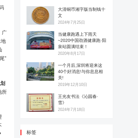
码
大清铜币湘字版当制钱十
文
2024年7月25日
，广
当健康跑遇上下雨天
~2020中国劲酒健康跑·阳
珠地
泉站圆满结束！
汕
2020年8月17日
尾”
一个月后,深圳将迎来这
40个好消息!与你息息相
关!
规划
2019年12月10日
地所
王光友书法《沁园春·
雪》
2024年7月18日
理
不
标签
？