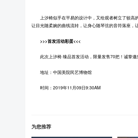
上汐椅似乎在平易的设计中，又给观者树立了较高的
让目光随柔婉的曲线流转，让身心随琴弦的音符落座，
>>>首发活动彩蛋<<<
此次上汐椅·臻品首发活动，限量发售70把！诚挚邀
地址：中国美院民艺博物馆
时间：2019年11月09日9:30AM
为您推荐