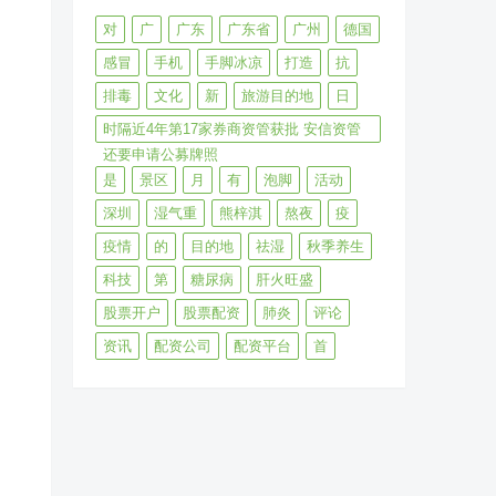
对
广
广东
广东省
广州
德国
感冒
手机
手脚冰凉
打造
抗
排毒
文化
新
旅游目的地
日
时隔近4年第17家券商资管获批 安信资管
还要申请公募牌照
是
景区
月
有
泡脚
活动
深圳
湿气重
熊梓淇
熬夜
疫
疫情
的
目的地
祛湿
秋季养生
科技
第
糖尿病
肝火旺盛
。
股票开户
股票配资
肺炎
评论
资讯
配资公司
配资平台
首