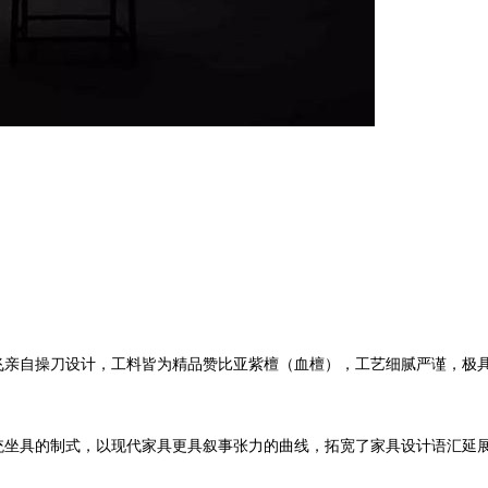
亲自操刀设计，工料皆为精品赞比亚紫檀（血檀），工艺细腻严谨，极
坐具的制式，以现代家具更具叙事张力的曲线，拓宽了家具设计语汇延