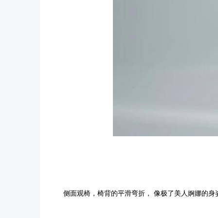
侧面观椅，椅背的平滑弯折， 像极了美人婀娜的身姿