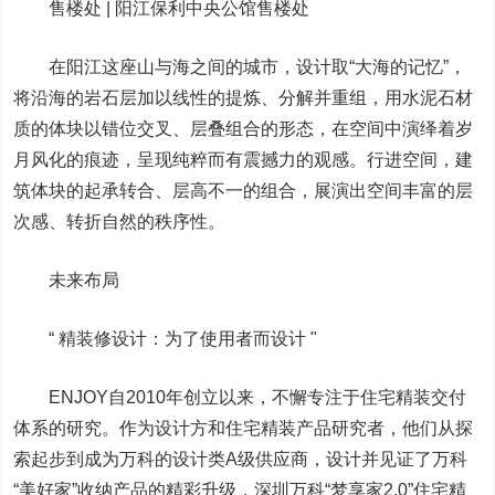
售楼处 | 阳江保利中央公馆售楼处
在阳江这座山与海之间的城市，设计取“大海的记忆”，
将沿海的岩石层加以线性的提炼、分解并重组，用水泥石材
质的体块以错位交叉、层叠组合的形态，在空间中演绎着岁
月风化的痕迹，呈现纯粹而有震撼力的观感。行进空间，建
筑体块的起承转合、层高不一的组合，展演出空间丰富的层
次感、转折自然的秩序性。
未来布局
“ 精装修设计：为了使用者而设计 "
ENJOY自2010年创立以来，不懈专注于住宅精装交付
体系的研究。作为设计方和住宅精装产品研究者，他们从探
索起步到成为万科的设计类A级供应商，设计并见证了万科
“美好家”收纳产品的精彩升级，深圳万科“梦享家2.0”住宅精