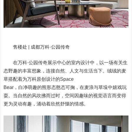
售楼处 | 成都万科·公园传奇
在万科·公园传奇展示中心的室内设计中，以一场有关生
态野趣的丰富想象，连接自然、人文与生活当下。绒绒的麦
草搭配着为万科原创设计的Space
Bear，白净萌趣的熊形态憨态可掬，在麦浪与草垛中嬉戏玩
耍。当自然的风吹拂而过时，空间因趣味的视觉语言而变得
更为灵动有趣，涌动着欣然舒惬的情感。