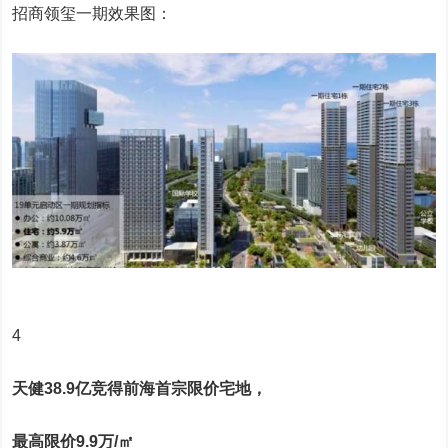
招商领玺一期效果图：
4
天健38.9亿竞得前海首宗限价宅地，
最高限价9.9万/㎡