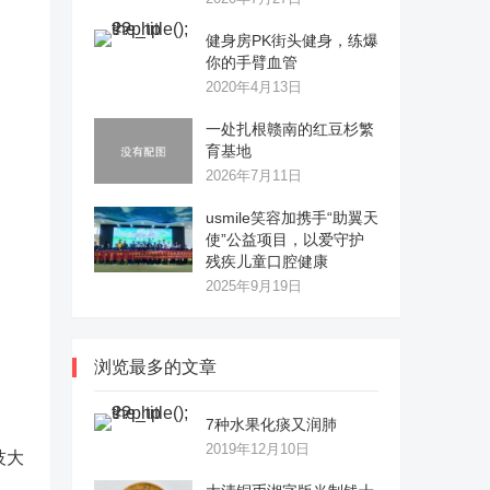
健身房PK街头健身，练爆
你的手臂血管
2020年4月13日
一处扎根赣南的红豆杉繁
育基地
2026年7月11日
usmile笑容加携手“助翼天
使”公益项目，以爱守护
残疾儿童口腔健康
2025年9月19日
浏览最多的文章
7种水果化痰又润肺
2019年12月10日
技大