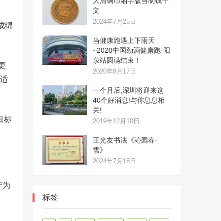
大清铜币湘字版当制钱十
文
2024年7月25日
成绵
当健康跑遇上下雨天
~2020中国劲酒健康跑·阳
泉站圆满结束！
更
2020年8月17日
、适
一个月后,深圳将迎来这
40个好消息!与你息息相
关!
目标
2019年12月10日
王光友书法《沁园春·
雪》
2024年7月18日
产为
标签