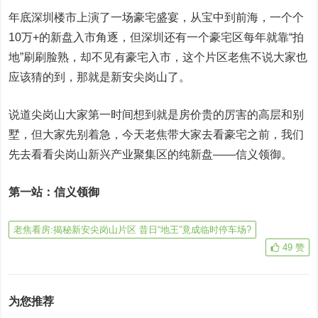
年底深圳楼市上演了一场豪宅盛宴，从宝中到前海，一个个
10万+的新盘入市角逐，但深圳还有一个豪宅区每年就靠“拍
地”刷刷脸熟，却不见有豪宅入市，这个片区老焦不说大家也
应该猜的到，那就是新安尖岗山了。
说道尖岗山大家第一时间想到就是房价贵的厉害的高层和别
墅，但大家先别着急，今天老焦带大家去看豪宅之前，我们
先去看看尖岗山新兴产业聚集区的纯新盘——信义领御。
第一站：信义领御
老焦看房:揭秘新安尖岗山片区 昔日“地王”竟成临时停车场?
49
赞
为您推荐