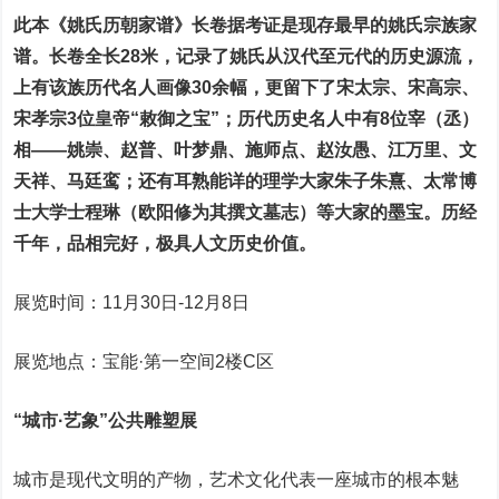
此本《姚氏历朝家谱》长卷据考证是现存最早的姚氏宗族家
谱。长卷全长28米，记录了姚氏从汉代至元代的历史源流，
上有该族历代名人画像30余幅，更留下了宋太宗、宋高宗、
宋孝宗3位皇帝“敕御之宝”；历代历史名人中有8位宰（丞）
相——姚崇、赵普、叶梦鼎、施师点、赵汝愚、江万里、文
天祥、马廷鸾；还有耳熟能详的理学大家朱子朱熹、太常博
士大学士程琳（欧阳修为其撰文墓志）等大家的墨宝。历经
千年，品相完好，极具人文历史价值。
展览时间：11月30日-12月8日
展览地点：宝能·第一空间2楼C区
“城市·艺象”公共雕塑展
城市是现代文明的产物，艺术文化代表一座城市的根本魅