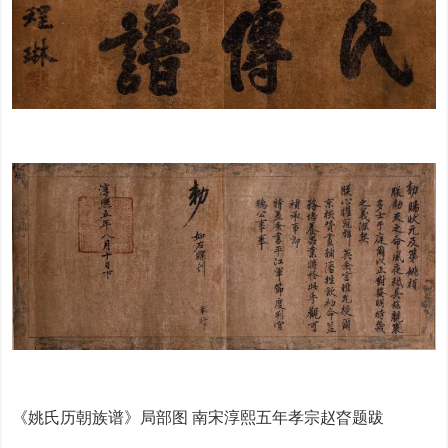
《姚氏历朝族谱》局部图 南宋淳熙五年孝宗赵昚题跋