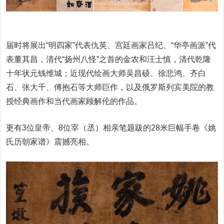
届时将展出“明四家”代表仇英、宫廷画家吕纪、“华亭画派”代
表董其昌，清代“扬州八怪”之首的金农和汪士慎，清代乾隆
十年状元钱维城；近现代绘画大师吴昌硕、徐悲鸿、齐白
石、张大千、傅抱石等大师巨作，以及俄罗斯列宾美院的教
授经典画作和当代画家顾解伦的作品。
更有3位皇帝、8位宰（丞）相亲笔题跋的28米巨幅手卷《姚
氏历朝家谱》震撼亮相。