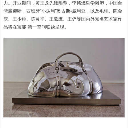
力。开业期间，黄玉龙先锋雕塑，李铭燃哲学雕塑，中国台
湾廖迎晰，西班牙“小达利”奥古斯•威利亚，以及毛锎、陈金
庆、王少帅、陈灵平、王鹭鹰、王俨等国内外知名艺术家作
品将在宝能·第一空间联袂呈现。