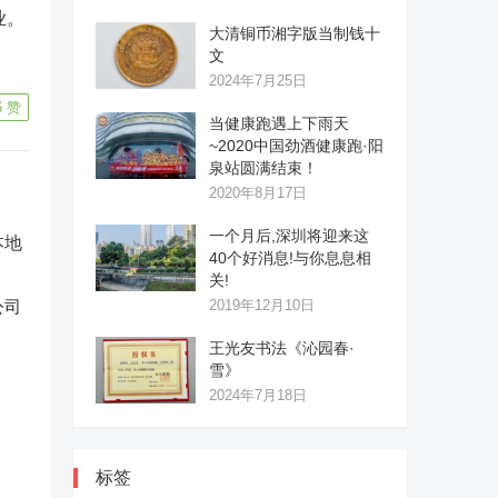
业。
大清铜币湘字版当制钱十
文
2024年7月25日
6
赞
当健康跑遇上下雨天
~2020中国劲酒健康跑·阳
泉站圆满结束！
2020年8月17日
一个月后,深圳将迎来这
40个好消息!与你息息相
关!
公司
2019年12月10日
王光友书法《沁园春·
雪》
2024年7月18日
标签