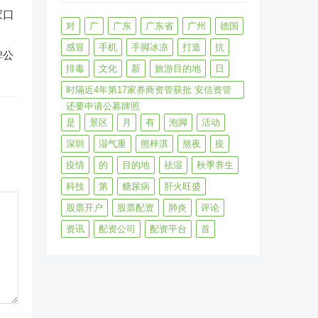
对
广
广东
广东省
广州
德国
感冒
手机
手脚冰凉
打造
抗
碑公
排毒
文化
新
旅游目的地
日
时隔近4年第17家券商资管获批 安信资管
还要申请公募牌照
是
景区
月
有
泡脚
活动
深圳
湿气重
熊梓淇
熬夜
疫
疫情
的
目的地
祛湿
秋季养生
科技
第
糖尿病
肝火旺盛
股票开户
股票配资
肺炎
评论
资讯
配资公司
配资平台
首