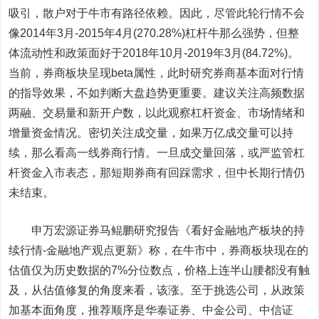
吸引，散户对于牛市有路径依赖。因此，尽管此轮行情不会
像2014年3月-2015年4月(270.28%)杠杆牛那么强势，但整
体流动性和政策面好于2018年10月-2019年3月(84.72%)。
当前，券商板块呈现beta属性，此时研究券商基本面对行情
的指导效果，不如判断大盘趋势更重要。建议关注高频数据
两融、交易量和新开户数，以此观察杠杆资金、市场情绪和
增量资金情况。密切关注成交量，如果万亿成交量可以持
续，那么看高一线券商行情。一旦成交量回落，或严监管杠
杆资金入市表态，那短期券商有回踩需求，但中长期行情仍
未结束。
申万宏源证券马鲲鹏研究报告《看好金融地产板块的持
续行情-金融地产观点更新》称，在牛市中，券商板块现在的
估值仅为历史数据的7%分位数点，价格上连半山腰都没有触
及，从估值修复的角度来看，该涨。至于挑选公司，从政策
加基本面角度，推荐顺序是华泰证券、中金公司、中信证