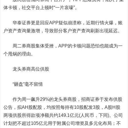
体卡顿，社交平台上顿时“一片哀嚎”。
华泰证券更是回应APP疑似崩溃称，近期行情火爆，账
户资产查询量激增，导致部分客户资产查询刷新出现延迟。
周二券商股集体受挫，APP的卡顿问题恐怕也能成为一
个甩锅的理由。
龙头券商高位供股
“砸盘”毫不留情
作为周一飙升29%的龙头券商股，招商证券于发布供股
公告，拟AH股配股，均按照每持有10股配发3股，A股H股
两项供股所得款项净额共约149.1亿元(人民币，下同)。公司
计划把不超过105亿元用于附属公司增资及多元化布局；不