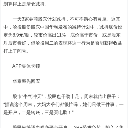
划算得上是清仓减持。
一天3家券商股东计划减持，不可不谓心有灵犀。这其
中，哈投股份股东中国华融发布的减持计划中，减持底价设
定为8.9元/股，较市价高出11%，底价高于市价，或是股东
对后市看好，但哈投周二的表现将这一行为是否能获得收益
打上了问号。
APP集体卡顿
华泰率先回应
股市“牛气冲天”，股民也干劲十足，周末就传出段子：
“据说这个周末，大妈大爷们都很忙碌，她们只做三件事，一
是开户，二是转账，三是买电脑！”
股民纷纷涌向券商平台开户， APP恐难负荷，陷入了集