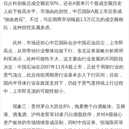
仅占科创板总成交额近50%，还在A股单只个股成交额历史
上处于较高水平。市场由此担忧，中芯国际A股上市后形成
“抽血效应”。不过，与近期两市动辄超1.5万亿元的成交额相
比，这种担忧实属多虑。
此外，市场还担心中芯国际会步中国石油后尘，上市即
高点，从而带动行业整体估值下行。东北证券策略分析师邓
利军表示，此种可能性不大，这主要由行业发展的不同阶段
决定：中国石油在2007年11月A股上市，正处于周期行业的
景气顶点，此后传统周期类行业基本步入下行区间；目前，
国内半导体行业在政策支持下，仍处于景气度持续上行过程
中，上市即见顶的可能性较小。
现象三：贵州茅台大跌近8%，拖累整个白酒板块。五粮
液、酒鬼酒、泸州老窖等10多只白酒股跌停，并对A股核心
资产板块的市场情绪形成压制，同时中信证券、恒瑞医药等