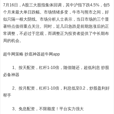
7月16日，A股三大股指集体回调，其中沪指下跌4.5%，创5
个月来最大单日跌幅。市场情绪多变，牛市与熊市之间，好
似只隔一根大阴线。市场分析人士表示，当日市场的三个显
著特点值得重点关注。同时，近几日急跌是前期急涨后的正
常调整，不必过于悲观，而调整正为投资者提供了中长期布
局的机会。
超牛网策略 抄底神器超牛网app
1、按天配资，杠杆1-10倍，随借随还，超低利息 炒股
必备神器
2、按月配资，杠杆1-10倍，利息低至0.2，炒股盈利好
帮手
3、免息配资，不限额度！平台实力强大