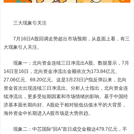
三大现象引关注
7月16日A股回调走势超出市场预期，从盘面上看，有三
大现象引人关注。
现象一：北向资金连续三日净流出A股。数据显示，7月
14日至16日，北向资金净流出金额依次为173.84亿元、
27.06亿元、69.20亿元。这是3月23日沪指反弹以来，北向
资金首次出现连续三日净流出。分析人士指出，北向资金连
续净流出，更多受短期因素和市场情绪的影响。基于中国经
济基本面长期向好、A股处于相对较低估值水平的大背景，
海外资金中长期进入A股市场是大势所趋。
现象二：中芯国际“回A”首日成交金额达479.7亿元，不