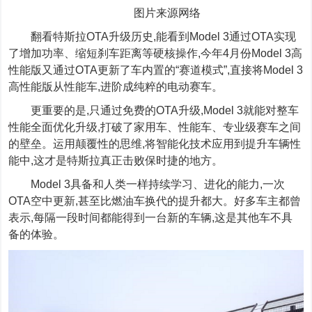
图片来源网络
翻看特斯拉O
TA
升级历史,能看到Model
3
通过O
TA
实现
了增加功率、缩短刹车距离等硬核操作,今年4月份Model
3
高
性能版又通过
OTA
更新了车内置的“赛道模式”,
直接
将Model
3
高性能版从性能车,进阶成纯粹的电动赛车
。
更重要的是,只通过免费的
OTA
升级
,Model 3
就能对整车
性能全面优化升级,
打破了家用车、性能车、专业级赛车之间
的
壁垒
。运用颠覆性的思维,将智能化技术应用到提升车辆性
能中,
这才是
特斯拉真正击败保时捷的地方。
Model
3具备和人类一样持续学习、进化的能力,
一次
OTA空中更新,
甚至比燃油车换代的
提升都大
。好多车主都曾
表示,每隔一段时间都能得到一台新的车辆,这是其他车不具
备的体验。