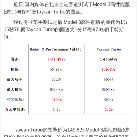
近日,国内媒体在北京金港赛道测试了Model
3
高性能版
(进口)与保时捷
T
aycan
T
urbo的圈速。
经过专业车手测试之后,Model
3
高性能版的圈速为1分
1
5
秒7
8
,而Taycan
T
urbo的圈速为1分1
5
秒9
7
,略输于特斯
拉。
Taycan
T
urbo的指导价为149.8万,Model
3
高性能版(进