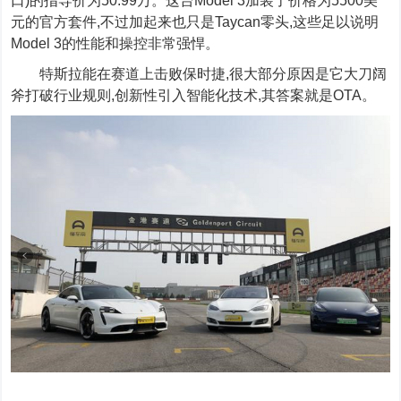
口)的指导价为
50.99
万。这台Model
3
加装了价格为5
500
美
元的官方套件,不过加起来也只是Taycan零头,这些足以说明
Model 3
的性能和操控非常强悍。
特斯拉能在赛道上击败保时捷,很大部分原因是它大刀阔
斧打破行业规则,创新性引入智能化技术,其答案就是O
TA
。