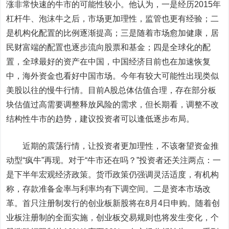
涨非常快速的牛市的可能性较小。他认为，一是经历2015年
杠杆牛、泡沫牛之后，市场更加理性，监管也更有经验；二
是机构化配置的比例逐渐提高；三是随着市场愈加健康，居
民财富端的配置也逐步流向股票和基金；四是全球化的配
置，全球最好的资产在中国，中国经济目前也在加速恢复
中，海外资金也看好中国市场。今年有较大可能性出现类似
美股以往的慢牛行情。目前A股总体估值合理，存在部分板
块估值过高需要调整释放风险的需求，但长期看，调整不改
结构性牛市的趋势，建议投资者可以逢低逐步布局。
近期的震荡行情，让投资者更加理性，不该奢望资金推
动型“疯牛”再现。对于“牛市还在吗？”投资者还关注两点：一
是下半年宏观经济政策。货币政策仍强调灵活适度，有机构
称，存款准备金率与利率均有下调空间。二是资本市场改
革。首只注册制发行的创业板新股将在8月4日申购。随着创
业板注册制的全面实施，创业板交易规则也将发生变化，个