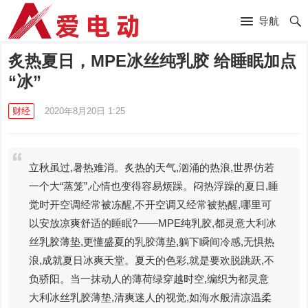
导航
炙热夏日，MPE冰丝纯乳胶 给睡眠加点
“冰”
财经
2020年8月20日 1:25
立秋虽过,暑热难消。炙热的天气,汹涌的热浪,世界仿若
一个大“蒸笼”,心情也变得容易烦躁。闷热浮躁的夏日,睡
觉时开空调经常被冻醒,不开空调又经常被热醒,哪里可
以安放凉爽舒适的睡眠?——MPE纯乳胶,都灵意大利冰
丝乳胶薄垫,更懂盛夏的乳胶薄垫,躺下瞬间冷感,无惧热
浪,成就夏日冰爽天堂。夏天的色彩,就是要欢脱跳跃,不
负骄阳。当一抹动人的薄荷绿穿越时空,编织为都灵意
大利冰丝乳胶薄垫,清爽迷人的视觉,如海水般清凉温柔