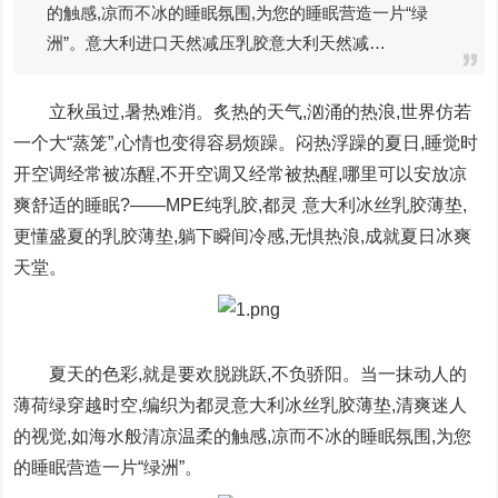
的触感,凉而不冰的睡眠氛围,为您的睡眠营造一片“绿
洲”。意大利进口天然减压乳胶意大利天然减…
立秋虽过,暑热难消。炙热的天气,汹涌的热浪,世界仿若
一个大“蒸笼”,心情也变得容易烦躁。闷热浮躁的夏日,睡觉时
开空调经常被冻醒,不开空调又经常被热醒,哪里可以安放凉
爽舒适的睡眠?——MPE纯乳胶,都灵 意大利冰丝乳胶薄垫,
更懂盛夏的乳胶薄垫,躺下瞬间冷感,无惧热浪,成就夏日冰爽
天堂。
夏天的色彩,就是要欢脱跳跃,不负骄阳。当一抹动人的
薄荷绿穿越时空,编织为都灵意大利冰丝乳胶薄垫,清爽迷人
的视觉,如海水般清凉温柔的触感,凉而不冰的睡眠氛围,为您
的睡眠营造一片“绿洲”。