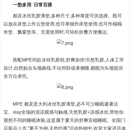
一垫多用 日常百搭
都灵冰丝乳胶薄垫,多种尺寸,多种厚度可供选择。既可
以放在床垫上作云垫使用,也可单独作床垫使用,也可作榻榻
米垫、飘窗垫等。无需使用时,可轻松折叠方便搬运。
搭配MPE同款冰丝乳胶枕,舒爽加倍!天然乳胶,人体工学
设计,自然贴合头颈曲线,不论仰卧或者侧睡,都能为头颈提供
全方位承托。
MPE 都灵意大利冰丝乳胶薄垫,必不可少睡眠避暑法
宝。slay全场的清凉观感与触感,天然乳胶+凉感冰丝,带给你
迥然不同的睡眠体验,这是属于夏天的舒爽安稳睡眠。全国门
店新品上市,“夏不为例,天然约惠”活动热销中,欢迎大家进店体