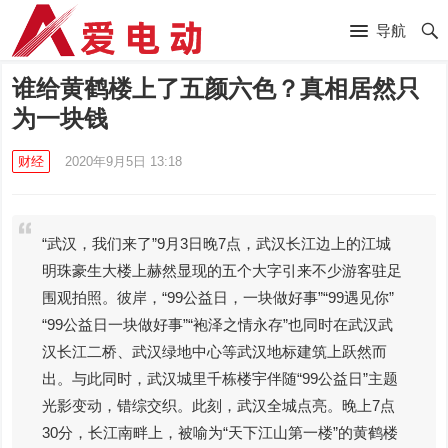
导航
谁给黄鹤楼上了五颜六色？真相居然只
为一块钱
财经
2020年9月5日 13:18
“武汉，我们来了”9月3日晚7点，武汉长江边上的江城
明珠豪生大楼上赫然显现的五个大字引来不少游客驻足
围观拍照。彼岸，“99公益日，一块做好事”“99遇见你”
“99公益日一块做好事”“袍泽之情永存”也同时在武汉武
汉长江二桥、武汉绿地中心等武汉地标建筑上跃然而
出。与此同时，武汉城里千栋楼宇伴随“99公益日”主题
光影变动，错综交织。此刻，武汉全城点亮。晚上7点
30分，长江南畔上，被喻为“天下江山第一楼”的黄鹤楼