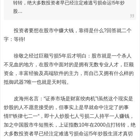
转转，绝大多数投资者早已经注定难逃亏损命运!5年炒
股…
投资者要想在股市中赚大钱，靠得是什么?回答就二个
字：等待!
徐敬之经过巨额亏损5年后才明白：股市就是一个杀人
不见血的地方，在股市中面对的是拥有无数专业人才，巨额
资金，丰富经验及高端软件的主力，而自己又拥有什么样的
抵御武器?唯一也就是天时啦。
皮海州名言：“证券市场是财富绞肉机”!虽然这个现实是
炒股的人不愿意接受的，但事实上是早就命中注定了的事
情!!“铁律七二一“，即十人炒股七人亏损二人持平一人赚钱，
加之中国股市牛短熊长，上证指数10年在2000点打转转，绝
大多数投资者早已经注定难逃亏损命运!5年炒股生涯才真切