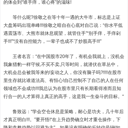
的体会到“谁手痒，谁心疼”的滋味!
等什么呢?徐敬之在等十年一遇的大牛市，标志是上证
大盘筹码出现单峰!!!徐敬之暗自在心底对自己说：“你水平低
遇震荡市、大熊市就休息观望，就管住手”“别手痒，手痒剁
手!!!”“没有自控能力，一辈子也成不了炒股高手!!!”
王者名言：“在中国股市20年了，有机会我就上，没机会
我象猎豹一样守候,不买不卖,只等时间，就潜伏在草丛中，
大机会总会被我等来的!妄动之人，你没有脑子吗?!!!!在股市
里生存就比谁道法高、有恒心!自己控制不了自己的人在任何
领域也不会成功!!!我总认为在股市里只有长期看得准而且知
行合一的人才算得上真正的高手，这是我一生奋斗的目标。“
鲁致远：“学会空仓休息是策略，耐心是功夫，几十年后
才真正明白!!!。”要开悟!“在上升趋势确立时才重仓操作，下
降和盘整趋势以回避为主”，如果没有明确的反转信号[例如