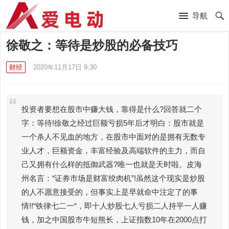
导航
徐敬之：等待是炒股的必备技巧
财经
2020年11月17日 9:30
投资者要想在股市中赚大钱，靠得是什么?回答就二个
字：等待!徐敬之经过巨额亏损5年后才明白：股市就是
一个杀人不见血的地方，在股市中面对的是拥有无数专
业人才，巨额资金，丰富经验及高端软件的主力，而自
己又拥有什么样的抵御武器?唯一也就是天时啦。皮海
州名言：“证券市场是财富绞肉机”!虽然这个现实是炒股
的人不愿意接受的，但事实上是早就命中注定了的事
情!!“铁律七二一“，即十人炒股七人亏损二人持平一人赚
钱，加之中国股市牛短熊长，上证指数10年在2000点打