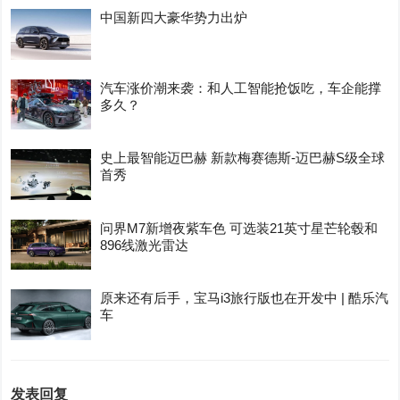
中国新四大豪华势力出炉
汽车涨价潮来袭：和人工智能抢饭吃，车企能撑
多久？
史上最智能迈巴赫 新款梅赛德斯-迈巴赫S级全球
首秀
问界M7新增夜紫车色 可选装21英寸星芒轮毂和
896线激光雷达
原来还有后手，宝马i3旅行版也在开发中 | 酷乐汽
车
发表回复