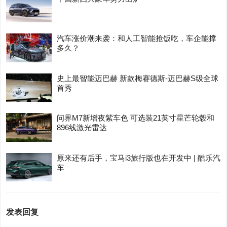
汽车涨价潮来袭：和人工智能抢饭吃，车企能撑
多久？
史上最智能迈巴赫 新款梅赛德斯-迈巴赫S级全球
首秀
问界M7新增夜紫车色 可选装21英寸星芒轮毂和
896线激光雷达
原来还有后手，宝马i3旅行版也在开发中 | 酷乐汽
车
发表回复