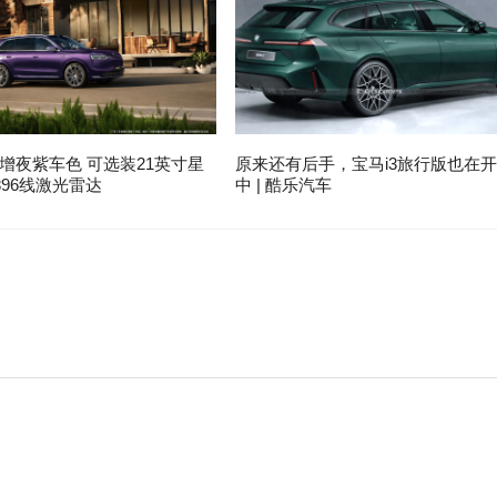
增夜紫车色 可选装21英寸星
原来还有后手，宝马i3旅行版也在
96线激光雷达
中 | 酷乐汽车