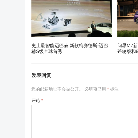
史上最智能迈巴赫 新款梅赛德斯-迈巴
问界M7新
赫S级全球首秀
芒轮毂和8
发表回复
您的邮箱地址不会被公开。
必填项已用
*
标注
评论
*