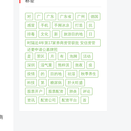
标签
对
广
广东
广东省
广州
德国
感冒
手机
手脚冰凉
打造
抗
排毒
文化
新
旅游目的地
日
时隔近4年第17家券商资管获批 安信资管
还要申请公募牌照
是
景区
月
有
泡脚
活动
深圳
湿气重
熊梓淇
熬夜
疫
疫情
的
目的地
祛湿
秋季养生
科技
第
糖尿病
肝火旺盛
股票开户
股票配资
肺炎
评论
资讯
配资公司
配资平台
首
商