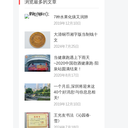
浏览最多的文章
7种水果化痰又润肺
2019年12月10日
大清铜币湘字版当制钱十
文
2024年7月25日
当健康跑遇上下雨天
~2020中国劲酒健康跑·阳
泉站圆满结束！
2020年8月17日
一个月后,深圳将迎来这
40个好消息!与你息息相
关!
2019年12月10日
王光友书法《沁园春·
雪》
2024年7月18日