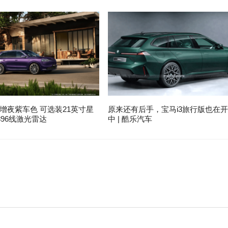
增夜紫车色 可选装21英寸星
原来还有后手，宝马i3旅行版也在
96线激光雷达
中 | 酷乐汽车