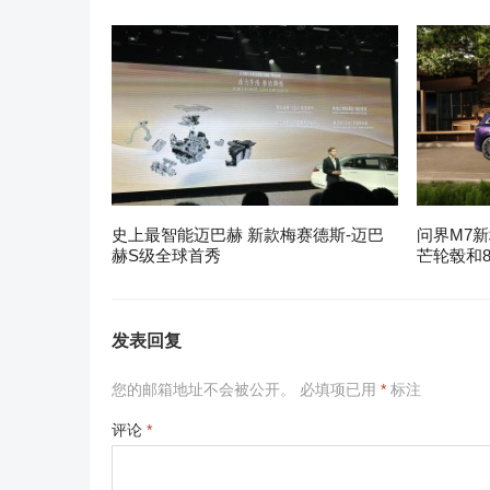
史上最智能迈巴赫 新款梅赛德斯-迈巴
问界M7新
赫S级全球首秀
芒轮毂和8
发表回复
您的邮箱地址不会被公开。
必填项已用
*
标注
评论
*