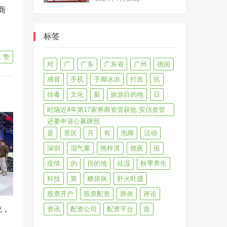
商
标签
1
赞
对
广
广东
广东省
广州
德国
感冒
手机
手脚冰凉
打造
抗
排毒
文化
新
旅游目的地
日
时隔近4年第17家券商资管获批 安信资管
还要申请公募牌照
是
景区
月
有
泡脚
活动
深圳
湿气重
熊梓淇
熬夜
疫
疫情
的
目的地
祛湿
秋季养生
科技
第
糖尿病
肝火旺盛
股票开户
股票配资
肺炎
评论
吃，
资讯
配资公司
配资平台
首