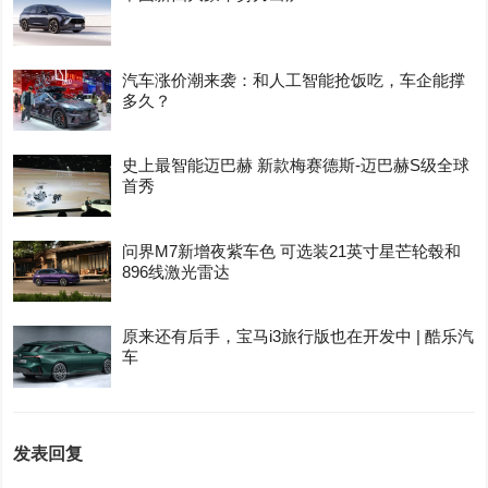
汽车涨价潮来袭：和人工智能抢饭吃，车企能撑
多久？
史上最智能迈巴赫 新款梅赛德斯-迈巴赫S级全球
首秀
问界M7新增夜紫车色 可选装21英寸星芒轮毂和
896线激光雷达
原来还有后手，宝马i3旅行版也在开发中 | 酷乐汽
车
发表回复