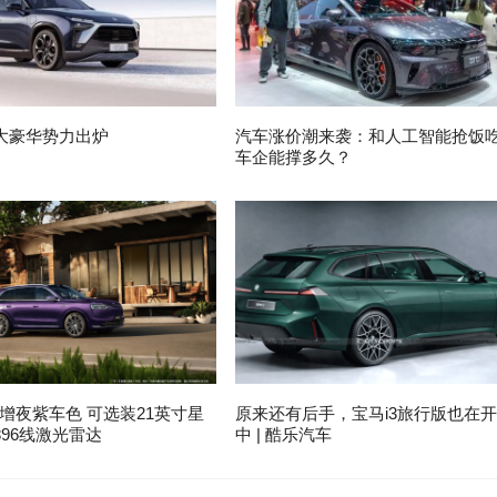
大豪华势力出炉
汽车涨价潮来袭：和人工智能抢饭
车企能撑多久？
增夜紫车色 可选装21英寸星
原来还有后手，宝马i3旅行版也在
96线激光雷达
中 | 酷乐汽车