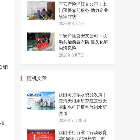
平安产险浦江支公司：上
门预警靠前服务 助力企业
筑牢防线
2026年8月7日
平安产险磐安支公司：联
动共治前置布防 源头化解
内涝风险
2026年8月7日
众销
随机文章
赋能可持续水资源发展｜
空汽无根水研究院云造天
露制水机开辟空气制水新
赛道
2026年7月28日
达到
赋能千行百业！行动教育
第9届企业家校长节，重