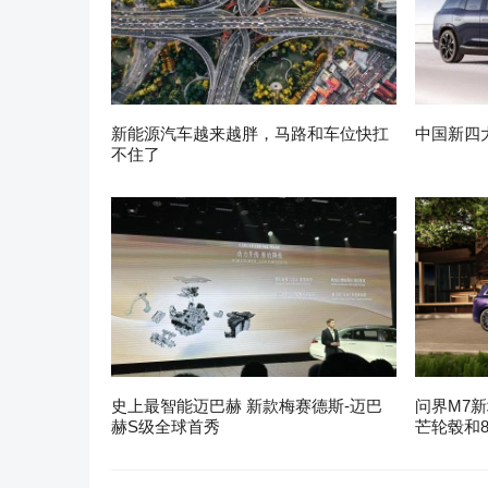
新能源汽车越来越胖，马路和车位快扛
中国新四
不住了
史上最智能迈巴赫 新款梅赛德斯-迈巴
问界M7新
赫S级全球首秀
芒轮毂和8