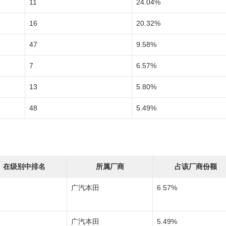
11
24.04%
16
20.32%
47
9.58%
7
6.57%
13
5.80%
48
5.49%
在级别中排名
所属厂商
占该厂商份额
广汽本田
6.57%
广汽本田
5.49%