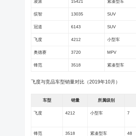
凌派
15421
紧凑型车
缤智
13035
SUV
冠道
6143
SUV
飞度
4212
小型车
奥德赛
3720
MPV
锋范
3518
紧凑型车
飞度与竞品车型销量对比（2019年10月）
车型
销量
所属级别
飞度
4212
小型车
7
锋范
3518
紧凑型车
48