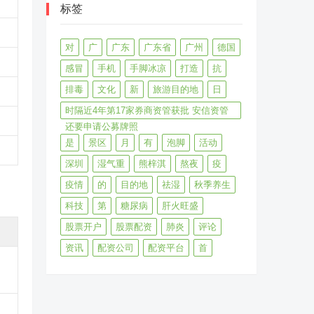
标签
对
广
广东
广东省
广州
德国
感冒
手机
手脚冰凉
打造
抗
排毒
文化
新
旅游目的地
日
时隔近4年第17家券商资管获批 安信资管
还要申请公募牌照
是
景区
月
有
泡脚
活动
深圳
湿气重
熊梓淇
熬夜
疫
疫情
的
目的地
祛湿
秋季养生
科技
第
糖尿病
肝火旺盛
股票开户
股票配资
肺炎
评论
资讯
配资公司
配资平台
首