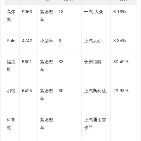
高尔
9063
紧凑型
18
一汽-大众
6.16%
夫
车
Polo
4742
小型车
6
上汽大众
3.35%
福克
5601
紧凑型
33
长安福特
30.49%
斯
车
明锐
6425
紧凑型
30
上汽斯柯达
23.93%
车
科鲁
—
紧凑型
—
上汽通用雪
—
兹
车
佛兰