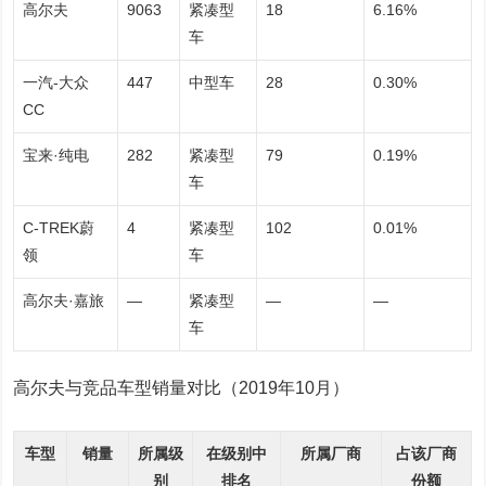
高尔夫
9063
紧凑型
18
6.16%
车
一汽-大众
447
中型车
28
0.30%
CC
宝来·纯电
282
紧凑型
79
0.19%
车
C-TREK蔚
4
紧凑型
102
0.01%
领
车
高尔夫·嘉旅
—
紧凑型
—
—
车
高尔夫与竞品车型销量对比（2019年10月）
车型
销量
所属级
在级别中
所属厂商
占该厂商
别
排名
份额