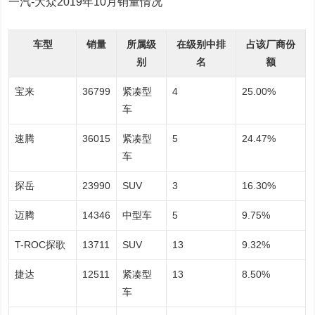
一汽-大众2019年10月销量情况
车型
销量
所属级
在级别中排
占该厂商份
别
名
额
宝来
36799
紧凑型
4
25.00%
车
速腾
36015
紧凑型
5
24.47%
车
探岳
23990
SUV
3
16.30%
迈腾
14346
中型车
5
9.75%
T-ROC探歌
13711
SUV
13
9.32%
捷达
12511
紧凑型
13
8.50%
车