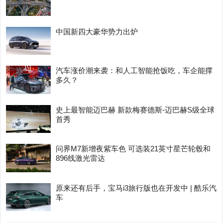
中国新四大豪华势力出炉
汽车涨价潮来袭：和人工智能抢饭吃，车企能撑
多久？
史上最智能迈巴赫 新款梅赛德斯-迈巴赫S级全球
首秀
问界M7新增夜紫车色 可选装21英寸星芒轮毂和
896线激光雷达
原来还有后手，宝马i3旅行版也在开发中 | 酷乐汽
车