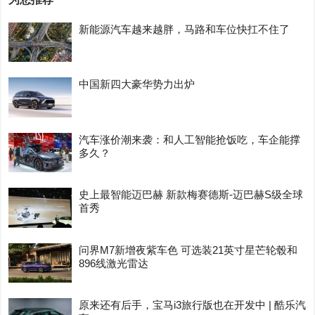
新能源汽车越来越胖，马路和车位快扛不住了
中国新四大豪华势力出炉
汽车涨价潮来袭：和人工智能抢饭吃，车企能撑
多久？
史上最智能迈巴赫 新款梅赛德斯-迈巴赫S级全球
首秀
问界M7新增夜紫车色 可选装21英寸星芒轮毂和
896线激光雷达
原来还有后手，宝马i3旅行版也在开发中 | 酷乐汽