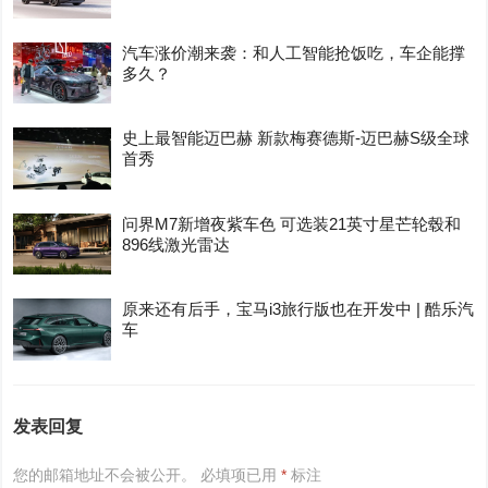
汽车涨价潮来袭：和人工智能抢饭吃，车企能撑
多久？
史上最智能迈巴赫 新款梅赛德斯-迈巴赫S级全球
首秀
问界M7新增夜紫车色 可选装21英寸星芒轮毂和
896线激光雷达
原来还有后手，宝马i3旅行版也在开发中 | 酷乐汽
车
发表回复
您的邮箱地址不会被公开。
必填项已用
*
标注