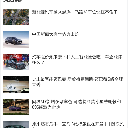
新能源汽车越来越胖，马路和车位快扛不住了
中国新四大豪华势力出炉
汽车涨价潮来袭：和人工智能抢饭吃，车企能撑
多久？
史上最智能迈巴赫 新款梅赛德斯-迈巴赫S级全球
首秀
问界M7新增夜紫车色 可选装21英寸星芒轮毂和
896线激光雷达
原来还有后手，宝马i3旅行版也在开发中 | 酷乐汽