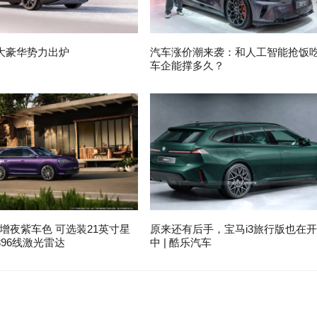
大豪华势力出炉
汽车涨价潮来袭：和人工智能抢饭
车企能撑多久？
增夜紫车色 可选装21英寸星
原来还有后手，宝马i3旅行版也在
96线激光雷达
中 | 酷乐汽车