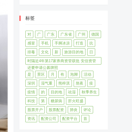
标签
对
广
广东
广东省
广州
德国
感冒
手机
手脚冰凉
打造
抗
排毒
文化
新
旅游目的地
日
时隔近4年第17家券商资管获批 安信资管
还要申请公募牌照
是
景区
月
有
泡脚
活动
深圳
湿气重
熊梓淇
熬夜
疫
疫情
的
目的地
祛湿
秋季养生
科技
第
糖尿病
肝火旺盛
股票开户
股票配资
肺炎
评论
资讯
配资公司
配资平台
首