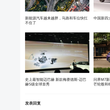
新能源汽车越来越胖，马路和车位快扛
中国新四
不住了
史上最智能迈巴赫 新款梅赛德斯-迈巴
问界M7新
赫S级全球首秀
芒轮毂和8
发表回复