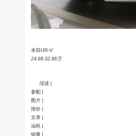
本田UR-V
24.68-32.98万
综述 |
参配 |
图片 |
报价 |
文章 |
油耗 |
销量 |