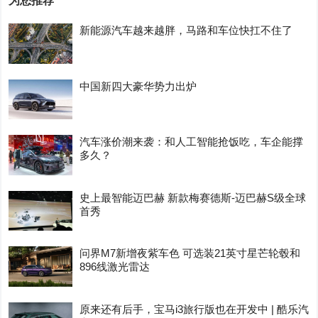
为您推荐
新能源汽车越来越胖，马路和车位快扛不住了
中国新四大豪华势力出炉
汽车涨价潮来袭：和人工智能抢饭吃，车企能撑
多久？
史上最智能迈巴赫 新款梅赛德斯-迈巴赫S级全球
首秀
问界M7新增夜紫车色 可选装21英寸星芒轮毂和
896线激光雷达
原来还有后手，宝马i3旅行版也在开发中 | 酷乐汽