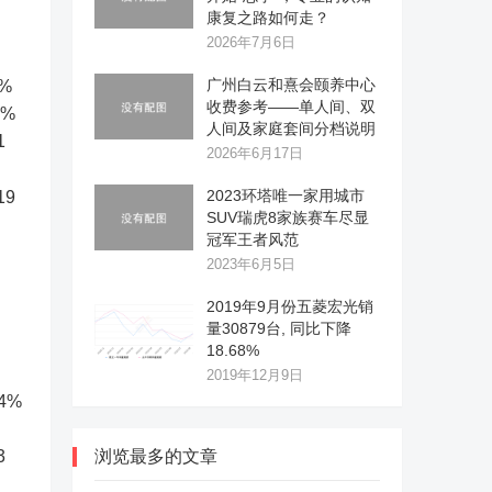
康复之路如何走？
2026年7月6日
广州白云和熹会颐养中心
8%
收费参考——单人间、双
2%
人间及家庭套间分档说明
1
2026年6月17日
2023环塔唯一家用城市
19
SUV瑞虎8家族赛车尽显
冠军王者风范
2023年6月5日
2019年9月份五菱宏光销
量30879台, 同比下降
18.68%
2019年12月9日
94%
3
浏览最多的文章