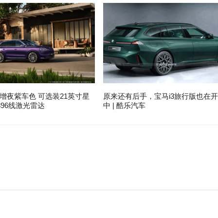
增夜紫车色 可选装21英寸星
原来还有后手，宝马i3旅行版也在
96线激光雷达
中 | 酷乐汽车