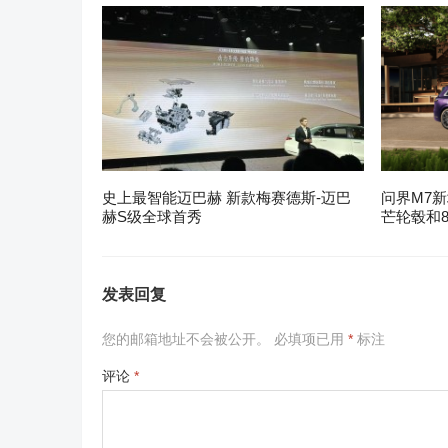
史上最智能迈巴赫 新款梅赛德斯-迈巴
问界M7新
赫S级全球首秀
芒轮毂和8
发表回复
您的邮箱地址不会被公开。
必填项已用
*
标注
评论
*