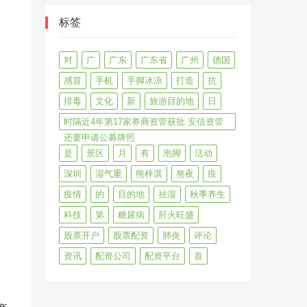
标签
对
广
广东
广东省
广州
德国
感冒
手机
手脚冰凉
打造
抗
排毒
文化
新
旅游目的地
日
时隔近4年第17家券商资管获批 安信资管
还要申请公募牌照
是
景区
月
有
泡脚
活动
深圳
湿气重
熊梓淇
熬夜
疫
疫情
的
目的地
祛湿
秋季养生
科技
第
糖尿病
肝火旺盛
股票开户
股票配资
肺炎
评论
资讯
配资公司
配资平台
首