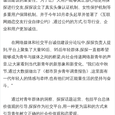
诚信建设的重要性。为了让广大用户能够真正放心地使用探
探进行交友,探探设立了真实头像认证机制、女性保护机制等
多重用户保障机制。并于今年10月牵头起草并签署了《互联
网婚恋交友行业自律公约》,通过公约的方式,引导行业、企
业和用户更加诚信。
在网络媒体和社交平台诚信建设分论坛中,探探负责人提
到,平台上聚集了大量90后、95后年轻群体,探探一直都希望
能够成为青年与媒体之间的桥梁,向社会传递网络新青年的声
音,让大家看到当代新青年的新形象和新变化。“我们在中秋
节,通过大数据做出了《都市异乡青年调查报告》,这里面有
一代年轻人的情感与牵绊,也有他们对正能量生活的坚持与奋
斗。”
通过对青年群体的洞察、探探话题运营、包括平台总体
价值观的引导,探探作为社交平台,用一种更为温和的方式来
引导青年树立正确的社会价值观和恋爱观。