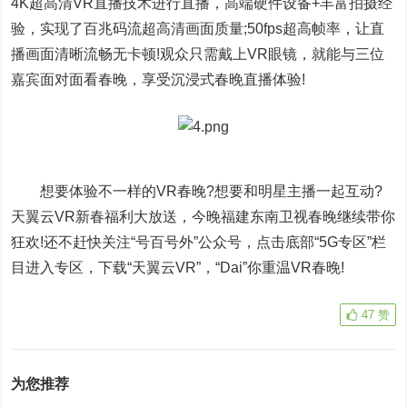
4K超高清VR直播技术进行直播，高端硬件设备+丰富拍摄经
验，实现了百兆码流超高清画面质量;50fps超高帧率，让直
播画面清晰流畅无卡顿!观众只需戴上VR眼镜，就能与三位
嘉宾面对面看春晚，享受沉浸式春晚直播体验!
想要体验不一样的VR春晚?想要和明星主播一起互动?
天翼云VR新春福利大放送，今晚福建东南卫视春晚继续带你
狂欢!还不赶快关注“号百号外”公众号，点击底部“5G专区”栏
目进入专区，下载“天翼云VR”，“Dai”你重温VR春晚!
47
赞
为您推荐