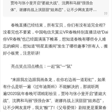
贾玲与张小斐开启“婆媳大战”、沈腾和马丽“强强合
体”、谢娜肖战上演甜甜“姐弟恋”，让不少网友直呼…
春晚直播已经结束，所有宝贝，你们有没有追完全程?
没看完也不要紧，中国电信天翼云VR春晚特别直播活动“Dai
你VR春晚”也已经圆满落下帷幕，想知道春晚有哪些令人难
忘的瞬间，想知道“明星直播间”发生了哪些趣事?所有人，搬
好小板凳，注意听讲!
亮点笑点泪点槽点：一起“鼠”一“鼠”
“来跟我左边跟我画条龙，在你右边画一道彩虹”，如果
有什么是听一遍《过年迪斯科》不能解决的，那就听两
遍!2020鼠年春晚可谓精彩纷呈，贾玲与张小斐开启“婆媳大
战”、沈腾和马丽“强强合体”、谢娜肖战上演甜甜“姐弟恋”，
让不少网友直呼，我太“酸”了!《父母爱情》剧组更是重聚春