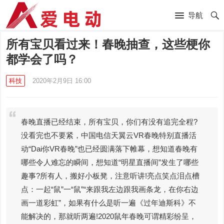
导航
所有宝贝看过来！春晚抽查，这些梗你
都学会了吗？
科技
2020年2月9日 16:00
春晚直播已经结束，所有宝贝，你们有没有追完全程?
没看完也不要紧，中国电信天翼云VR春晚特别直播活
动“Dai你VR春晚”也已经圆满落下帷幕，想知道春晚有
哪些令人难忘的瞬间，想知道“明星直播间”发生了哪些
趣事?所有人，搬好小板凳，注意听讲!亮点笑点泪点槽
点：一起“鼠”一“鼠”“来跟我左边跟我画条龙，在你右边
画一道彩虹”，如果有什么是听一遍《过年迪斯科》不
能解决的，那就听两遍!2020鼠年春晚可谓精彩纷呈，