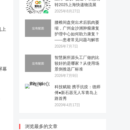
转2025上海快递物流展
2025年8月27日
腰椎间盘突出术后肌肉萎
缩，广州金沙洲肿瘤康复
机上
护理中心如何助力康复？
——患者常见问题与解答
2026年7月7日
智慧厕所源头工厂做的比
较好的是哪家？从使用场
屏幕
景倒推选厂标准
2026年7月9日
科技赋能 携手抗疫：德师
傅●新石器无人车青岛上
路首秀
度
2020年4月17日
浏览最多的文章