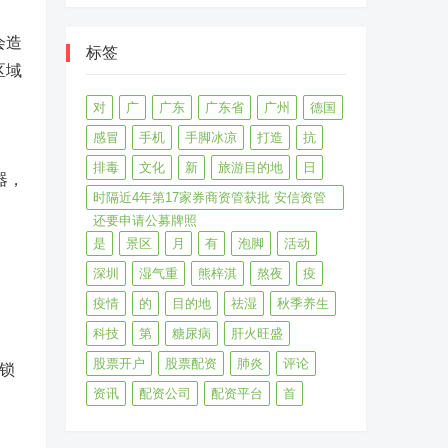
会造
标签
区域
对
广
广东
广东省
广州
德国
感冒
手机
手脚冰凉
打造
抗
排毒
文化
新
旅游目的地
日
器，
时隔近4年第17家券商资管获批 安信资管
还要申请公募牌照
是
景区
月
有
泡脚
活动
深圳
湿气重
熊梓淇
熬夜
疫
疫情
的
目的地
祛湿
秋季养生
科技
第
糖尿病
肝火旺盛
股票开户
股票配资
肺炎
评论
锁
资讯
配资公司
配资平台
首