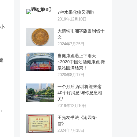
7种水果化痰又润肺
2019年12月10日
小
大清铜币湘字版当制钱十
文
2024年7月25日
当健康跑遇上下雨天
流
~2020中国劲酒健康跑·阳
泉站圆满结束！
2020年8月17日
一个月后,深圳将迎来这
40个好消息!与你息息相
关!
2019年12月10日
，
王光友书法《沁园春·
雪》
2024年7月18日