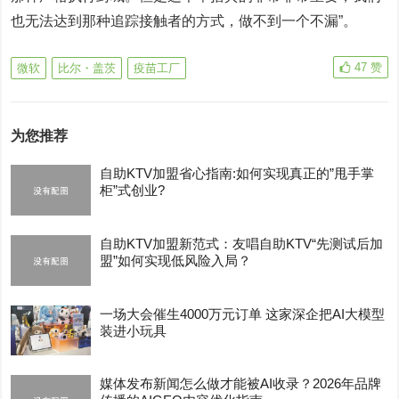
也无法达到那种追踪接触者的方式，做不到一个不漏”。
47
赞
微软
比尔・盖茨
疫苗工厂
为您推荐
自助KTV加盟省心指南:如何实现真正的”甩手掌
柜”式创业?
自助KTV加盟新范式：友唱自助KTV“先测试后加
盟”如何实现低风险入局？
一场大会催生4000万元订单 这家深企把AI大模型
装进小玩具
媒体发布新闻怎么做才能被AI收录？2026年品牌