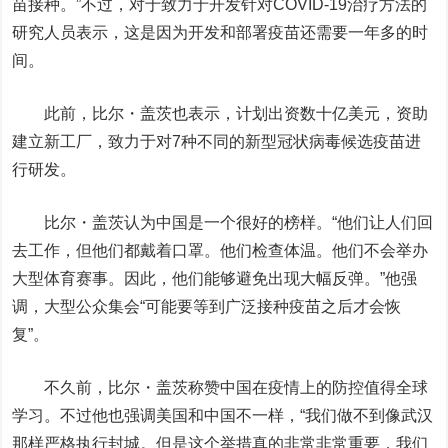
苗接种。”不过，对于致力于开发针对COVID-19治疗方法的
研究人员表示，这是因为开发和部署疫苗还需要一年多的时
间。
此前，比尔・盖茨也表示，计划出资数十亿美元，资助
建立新工厂，致力于对7种不同的新型冠状病毒候选疫苗进
行研发。
比尔・盖茨认为中国是一个很好的榜样。“他们让人们回
去工作，但他们都戴着口罩。他们检查体温。他们不会举办
大型体育赛事。因此，他们能够避免出现大幅反弹。”他强
调，大型公众集会“可能要等到广泛接种疫苗之后才会恢
复”。
不久前，比尔・盖茨称赞中国在疫情上的防控值得全球
学习。不过他也强调美国和中国不一样，“我们做不到像武汉
那样严格执行封城。但是这个举措真的非常非常重要，我们