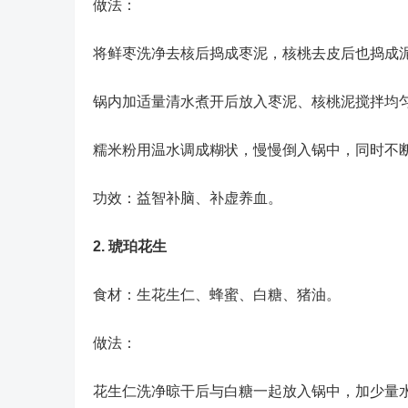
做法：
将鲜枣洗净去核后捣成枣泥，核桃去皮后也捣成
锅内加适量清水煮开后放入枣泥、核桃泥搅拌均
糯米粉用温水调成糊状，慢慢倒入锅中，同时不
功效：益智补脑、补虚养血。
2. 琥珀花生
食材：生花生仁、蜂蜜、白糖、猪油。
做法：
花生仁洗净晾干后与白糖一起放入锅中，加少量