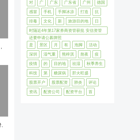
对
广
广东
广东省
广州
德国
感冒
手机
手脚冰凉
打造
抗
排毒
文化
新
旅游目的地
日
时隔近4年第17家券商资管获批 安信资管
还要申请公募牌照
是
景区
月
有
泡脚
活动
，
深圳
湿气重
熊梓淇
熬夜
疫
疫情
的
目的地
祛湿
秋季养生
科技
第
糖尿病
肝火旺盛
股票开户
股票配资
肺炎
评论
资讯
配资公司
配资平台
首
费、