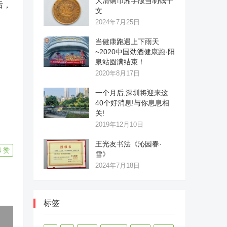
大清铜币湘字版当制钱十
后，
文
2024年7月25日
当健康跑遇上下雨天
~2020中国劲酒健康跑·阳
泉站圆满结束！
2020年8月17日
一个月后,深圳将迎来这
40个好消息!与你息息相
关!
2019年12月10日
王光友书法《沁园春·
4
赞
雪》
2024年7月18日
标签