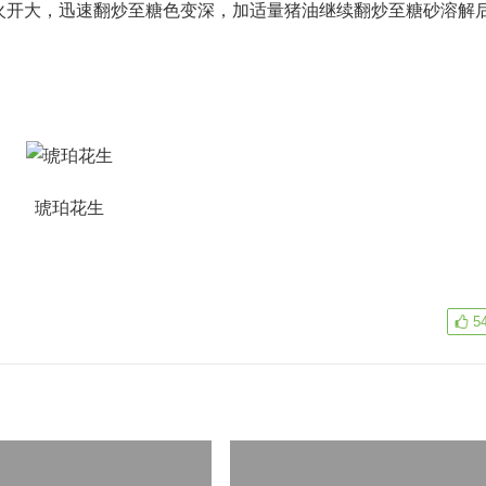
火开大，迅速翻炒至糖色变深，加适量猪油继续翻炒至糖砂溶解
琥珀花生
5