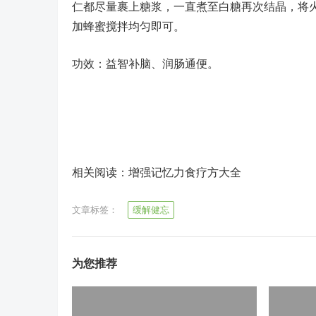
仁都尽量裹上糖浆，一直煮至白糖再次结晶，将
加蜂蜜搅拌均匀即可。
功效：益智补脑、润肠通便。
相关阅读：增强记忆力食疗方大全
文章标签：
缓解健忘
为您推荐