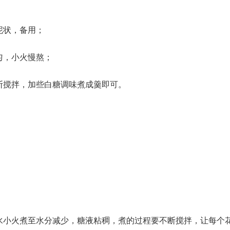
泥状，备用；
匀，小火慢熬；
断搅拌，加些白糖调味煮成羹即可。
水小火煮至水分减少，糖液粘稠，煮的过程要不断搅拌，让每个