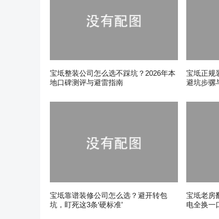
宝坻整装公司怎么选不踩坑？2026年本
宝坻正规
地口碑测评与避雷指南
避坑步骡
宝坻靠谱装修公司怎么选？避开转包
宝坻老房
坑，盯死这3条‘硬标准’
电全换一